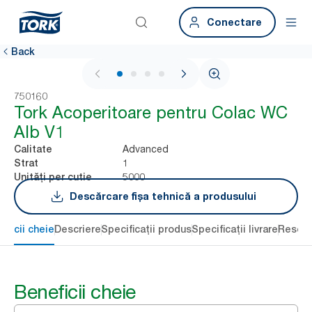
Conectare
Back
1 / 4
750160
Tork Acoperitoare pentru Colac WC
Alb V1
Advanced
Calitate
1
Strat
5000
Unități per cutie
Descărcare fișa tehnică a produsului
eficii cheie
Descriere
Specificații produs
Specificații livrare
Resour
Beneficii cheie