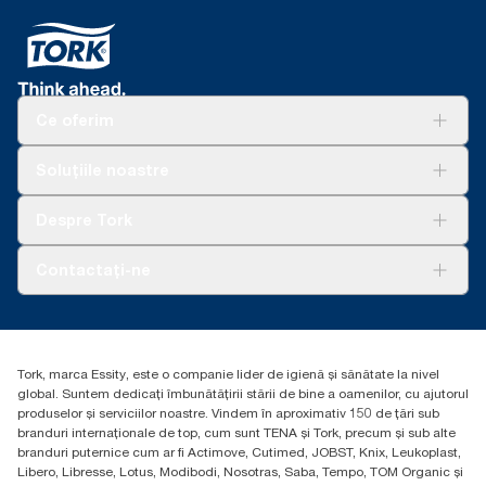
Ce oferim
Soluții
Soluțiile noastre
Sustenabilitate
Tork Clean Care
AD-a-Glance
Despre Tork
Curățarea Tork Vision
Despre noi
Contactați-ne
Povești de succes
torkcontact@essity.com
Essity Hungary Kft. Professional Hygiene
H-1021 Budapest
Tork, marca Essity, este o companie lider de igienă și sănătate la nivel
Budakeszi út 51.
global. Suntem dedicați îmbunătățirii stării de bine a oamenilor, cu ajutorul
produselor și serviciilor noastre. Vindem în aproximativ 150 de țări sub
branduri internaționale de top, cum sunt TENA și Tork, precum și sub alte
branduri puternice cum ar fi Actimove, Cutimed, JOBST, Knix, Leukoplast,
Libero, Libresse, Lotus, Modibodi, Nosotras, Saba, Tempo, TOM Organic și