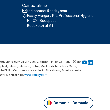
Contactați-ne
torkcontact@essity.com
Essity Hungary Kft. Professional Hygiene
H-1021 Budapest
Budakeszi út 51.
oduselor și serviciilor noastre. Vindem în aproximativ 150 de
plast, Libero, Libresse, Lotus, Modibodi, Nosotras, Saba,
arde EUR). Compania are sediul în Stockholm, Suedia și este
ții puteți afla pe
www.essity.com
Romania | România