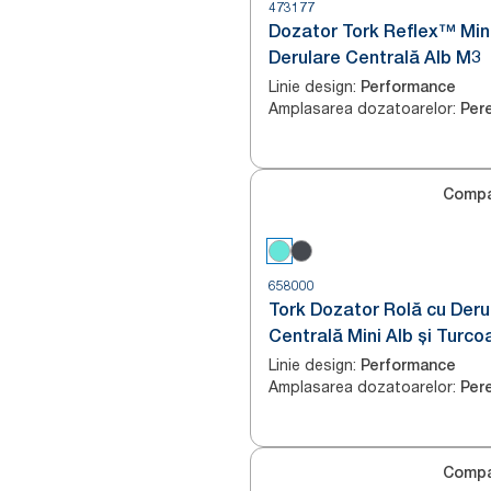
473177
Dozator Tork Reflex™ Min
Derulare Centrală Alb M3
Linie design
:
Performance
Amplasarea dozatoarelor
:
Per
Compa
658000
Tork Dozator Rolă cu Deru
Centrală Mini Alb și Turc
Linie design
:
Performance
Amplasarea dozatoarelor
:
Per
Compa