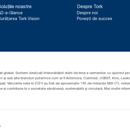
oluțiile noastre
Despre Tork
AD-a-Glance
Despre noi
urățarea Tork Vision
Povești de succes
el global. Suntem dedicați îmbunătățirii stării de bine a oamenilor, cu ajutorul pr
um și sub alte branduri puternice cum ar fi Actimove, Cutimed, JOBST, Knix, Leuko
ți. Vânzările nete în 2024 au fost de aproximativ 146 de miliarde SEK (13, mili
 și contribuie la o societate sănătoasă, sustenabilă și circulară. Mai multe informa
e