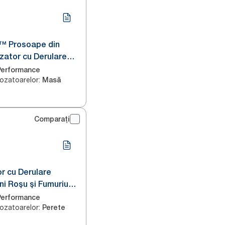
x™ Prosoape din
ozator cu Derulare
b și Turcoaz M4
Performance
ozatoarelor
:
Masă
Comparați
r cu Derulare
ni Roșu și Fumuriu
Performance
ozatoarelor
:
Perete