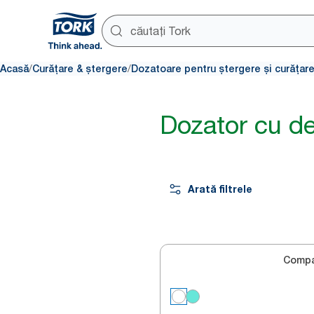
/
/
Acasă
Curățare & ștergere
Dozatoare pentru ștergere și curățar
Dozator cu de
Arată filtrele
Compa