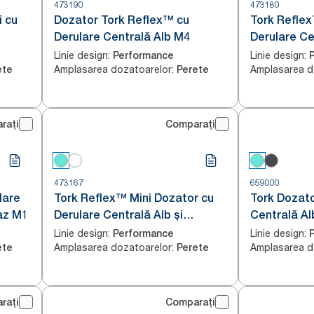
473190
473180
i cu
Dozator Tork Reflex™ cu
Tork Refle
Derulare Centrală Alb M4
Derulare Ce
Turcoaz M4
Linie design
:
Linie design
:
Performance
Amplasarea dozatoarelor
:
Amplasarea d
ete
Perete
rați
Comparați
473167
659000
lare
Tork Reflex™ Mini Dozator cu
Tork Dozato
oaz M1
Derulare Centrală Alb și
Centrală Al
Turcoaz M3
Linie design
:
Linie design
:
Performance
Amplasarea dozatoarelor
:
Amplasarea d
ete
Perete
rați
Comparați