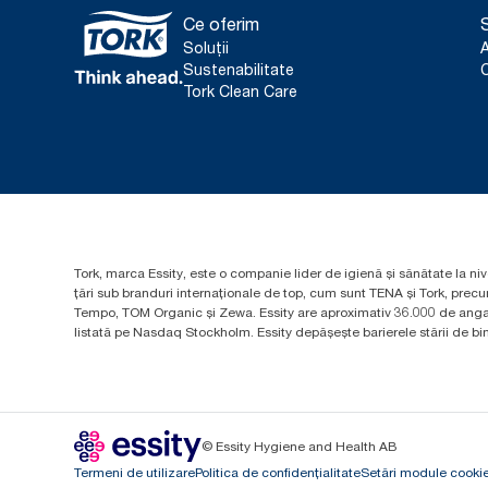
Ce oferim
S
Soluții
Sustenabilitate
C
Tork Clean Care
Tork, marca Essity, este o companie lider de igienă și sănătate la niv
țări sub branduri internaționale de top, cum sunt TENA și Tork, prec
Tempo, TOM Organic și Zewa. Essity are aproximativ 36.000 de angaja
listată pe Nasdaq Stockholm. Essity depășește barierele stării de bine
© Essity Hygiene and Health AB
Termeni de utilizare
Politica de confidențialitate
Setări module cooki