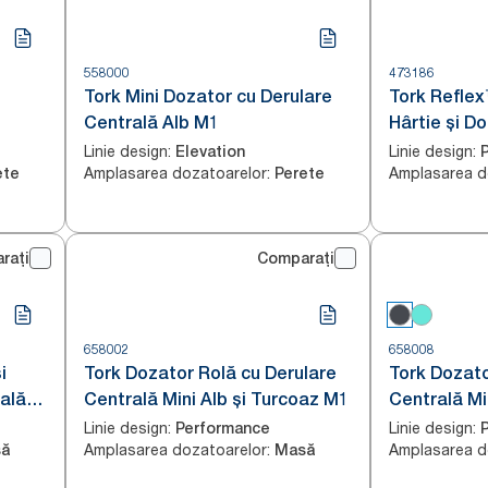
558000
473186
Tork Mini Dozator cu Derulare
Tork Refle
Centrală Alb M1
Hârtie și D
Centrală Al
Linie design
:
Linie design
:
Elevation
Amplasarea dozatoarelor
:
Amplasarea d
ete
Perete
rați
Comparați
658002
658008
i
Tork Dozator Rolă cu Derulare
Tork Dozato
ală
Centrală Mini Alb și Turcoaz M1
Centrală Mi
M1
Linie design
:
Linie design
:
Performance
Amplasarea dozatoarelor
:
Amplasarea d
ă
Masă