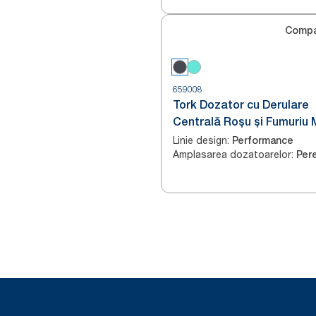
Compa
659008
Tork Dozator cu Derulare
Centrală Roșu și Fumuriu 
Linie design
:
Performance
Amplasarea dozatoarelor
:
Per