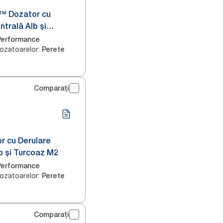
x™ Dozator cu
ntrală Alb și
Performance
ozatoarelor
:
Perete
Comparați
r cu Derulare
b și Turcoaz M2
Performance
ozatoarelor
:
Perete
Comparați