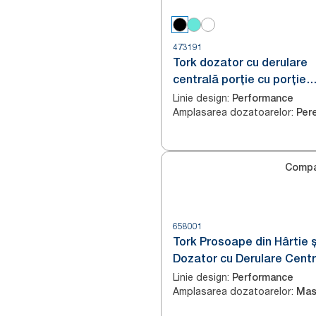
473191
Tork dozator cu derulare
centrală porție cu porție
Reflex™ Negru M4
Linie design
:
Performance
Amplasarea dozatoarelor
:
Per
Compa
658001
Tork Prosoape din Hârtie ș
Dozator cu Derulare Centr
Mini Alb și Turcoaz M1
Linie design
:
Performance
Amplasarea dozatoarelor
:
Mas