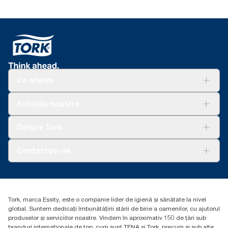
Ce oferim
Soluții
Soluțiile noastre
Sustenabilitate
Tork Clean Care
AD-a-Glance
Despre Tork
Curățarea Tork Vision
Despre noi
Contactați-ne
Povești de succes
torkcontact@essity.com
Essity Hungary Kft. Professional Hygiene
H-1021 Budapest
Tork, marca Essity, este o companie lider de igienă și sănătate la nivel
Budakeszi út 51.
global. Suntem dedicați îmbunătățirii stării de bine a oamenilor, cu ajutorul
produselor și serviciilor noastre. Vindem în aproximativ 150 de țări sub
branduri internaționale de top, cum sunt TENA și Tork, precum și sub alte