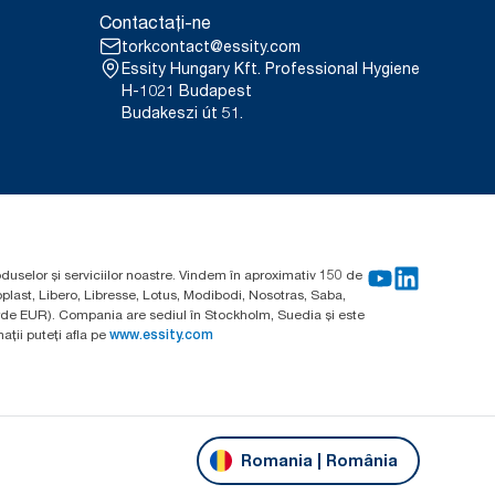
Contactați-ne
torkcontact@essity.com
Essity Hungary Kft. Professional Hygiene
H-1021 Budapest
Budakeszi út 51.
oduselor și serviciilor noastre. Vindem în aproximativ 150 de
plast, Libero, Libresse, Lotus, Modibodi, Nosotras, Saba,
arde EUR). Compania are sediul în Stockholm, Suedia și este
ții puteți afla pe
www.essity.com
Romania | România