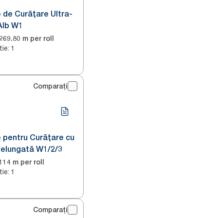
 de Curățare Ultra-
Alb W1
269.80 m per roll
tie
:
1
Comparați
 pentru Curățare cu
ndelungată W1/2/3
114 m per roll
tie
:
1
Comparați