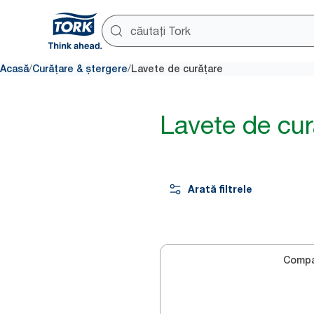
/
/
Acasă
Curățare & ștergere
Lavete de curățare
Lavete de cur
Arată filtrele
Compa