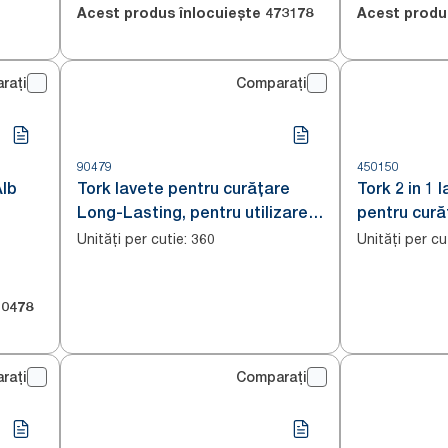
Acest produs înlocuiește
473178
Acest produ
rați
Comparați
90479
450150
Alb
Tork lavete pentru curățare
Tork 2 in 1 
Long-Lasting, pentru utilizare
pentru cură
îndelungată
Unități per cutie
:
Unități per cu
360
10478
rați
Comparați