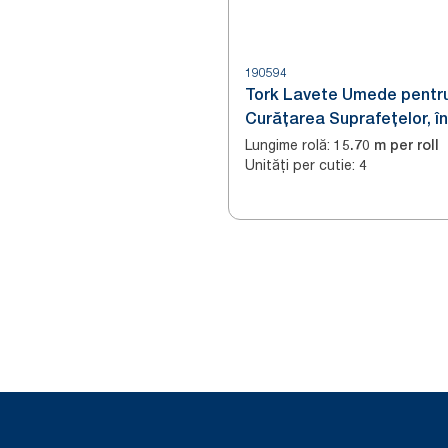
190594
Tork Lavete Umede pentr
Curățarea Suprafețelor, în
Găleată, Alb W15
Lungime rolă
:
15.70 m per roll
Unități per cutie
:
4