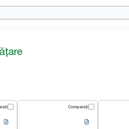
ățare
rați
Comparați