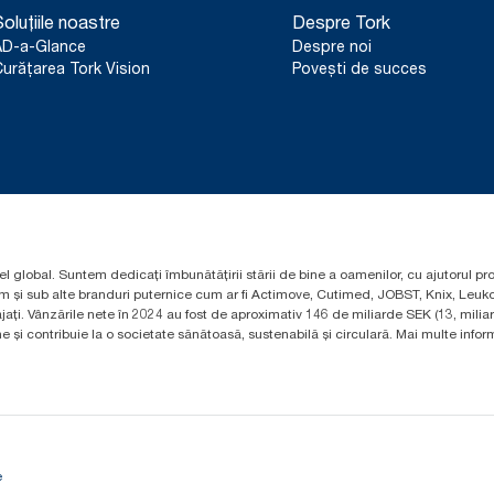
oluțiile noastre
Despre Tork
AD-a-Glance
Despre noi
urățarea Tork Vision
Povești de succes
el global. Suntem dedicați îmbunătățirii stării de bine a oamenilor, cu ajutorul pr
um și sub alte branduri puternice cum ar fi Actimove, Cutimed, JOBST, Knix, Leuko
ți. Vânzările nete în 2024 au fost de aproximativ 146 de miliarde SEK (13, mili
 și contribuie la o societate sănătoasă, sustenabilă și circulară. Mai multe informa
e