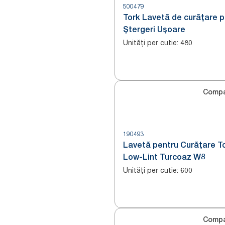
500479
Tork Lavetă de curățare p
Ștergeri Ușoare
Unități per cutie
:
480
Compa
190493
Lavetă pentru Curățare T
Low-Lint Turcoaz W8
Unități per cutie
:
600
Compa