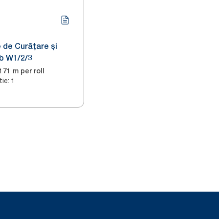
 de Curățare și
lb W1/2/3
171 m per roll
tie
:
1