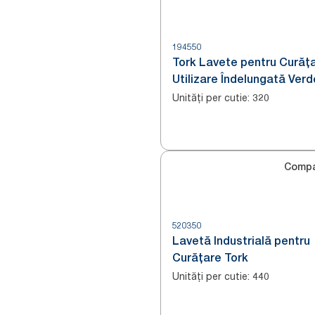
194550
Tork Lavete pentru Curăț
Utilizare Îndelungată Ver
Unități per cutie
:
320
Compa
520350
Lavetă Industrială pentru
Curățare Tork
Unități per cutie
:
440