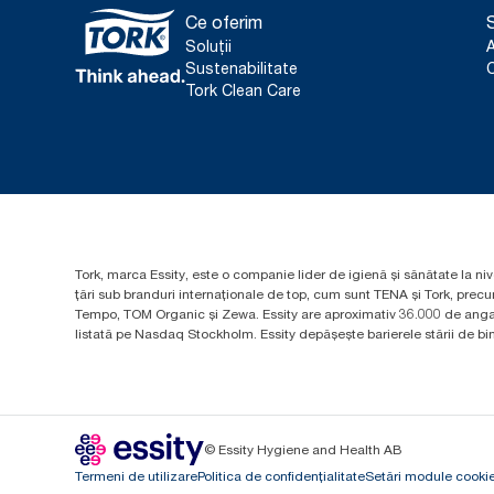
Ce oferim
S
Soluții
Sustenabilitate
C
Tork Clean Care
Tork, marca Essity, este o companie lider de igienă și sănătate la niv
țări sub branduri internaționale de top, cum sunt TENA și Tork, prec
Tempo, TOM Organic și Zewa. Essity are aproximativ 36.000 de angaja
listată pe Nasdaq Stockholm. Essity depășește barierele stării de bine
© Essity Hygiene and Health AB
Termeni de utilizare
Politica de confidențialitate
Setări module cooki