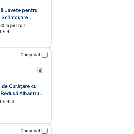
vă Lavete pentru
u Scămoşare
coaz W10
60 m per roll
tie
:
4
Comparați
 de Curățare cu
Redusă Albastru
tie
:
400
Comparați