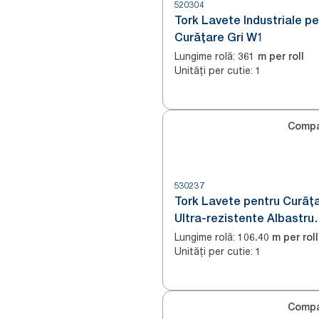
520304
Tork Lavete Industriale pe
Curățare Gri W1
Lungime rolă
:
361 m per roll
Unități per cutie
:
1
Compa
530237
Tork Lavete pentru Curăț
Ultra-rezistente Albastru
W1/2/3
Lungime rolă
:
106.40 m per roll
Unități per cutie
:
1
Compa