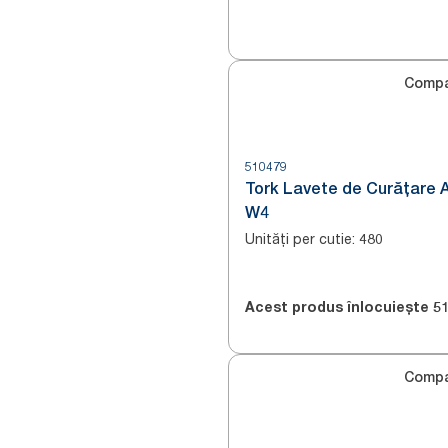
Compa
510479
Tork Lavete de Curățare 
W4
Unități per cutie
:
480
Acest produs înlocuiește
5
Compa