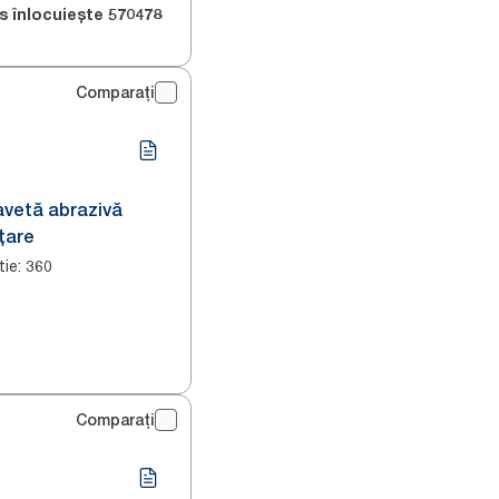
s înlocuiește
570478
Comparați
lavetă abrazivă
țare
tie
:
360
Comparați