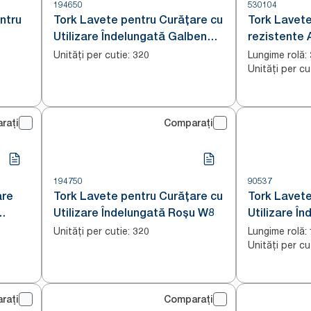
194650
530104
ntru
Tork Lavete pentru Curățare cu
Tork Lavete
Utilizare Îndelungată Galben
rezistente 
W8
Unități per cutie
:
Lungime rolă
:
320
Unități per cu
rați
Comparați
194750
90537
are
Tork Lavete pentru Curățare cu
Tork Lavete
Utilizare Îndelungată Roșu W8
Utilizare Î
Unități per cutie
:
Lungime rolă
:
320
Unități per cu
rați
Comparați