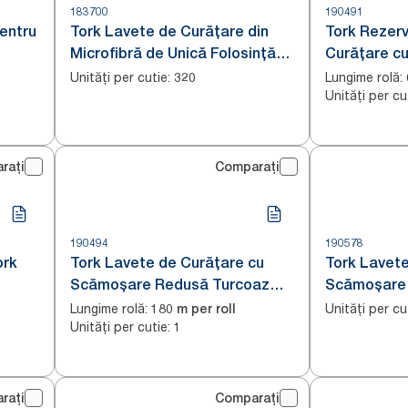
183700
190491
entru
Tork Lavete de Curățare din
Tork Rezer
Microfibră de Unică Folosință
Curățare c
Alb cu imprimare albastră
Redusă Tur
Unități per cutie
:
Lungime rolă
:
320
Unități per cu
rați
Comparați
190494
190578
ork
Tork Lavete de Curățare cu
Tork Lavete
Scămoșare Redusă Turcoaz
Scămoșare 
W1/2/3
W4
Lungime rolă
:
Unități per cu
180 m per roll
Unități per cutie
:
1
rați
Comparați