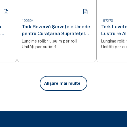
190694
197270
u
Tork Rezervă Șervețele Umede
Tork Lavete
pentru Curățarea Suprafețelor
Lustruire A
W15
Lungime rolă
:
Lungime rolă
:
15.66 m per roll
Unități per cutie
:
Unități per cu
4
Afișare mai multe