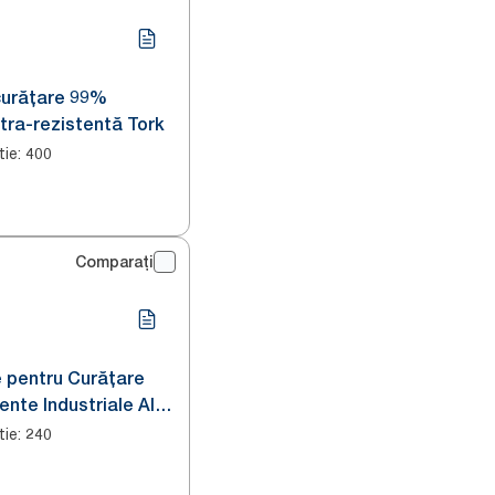
curățare 99%
tra-rezistentă Tork
tie
:
400
Comparați
 pentru Curățare
ente Industriale Alb
tie
:
240