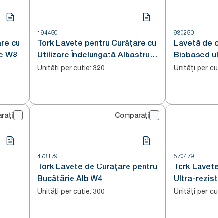
194450
930250
are cu
Tork Lavete pentru Curățare cu
Lavetă de 
de W8
Utilizare Îndelungată Albastru
Biobased ul
W8
Unități per cutie
:
Unități per cu
320
rați
Comparați
473179
570479
Tork Lavete de Curățare pentru
Tork Lavete
Bucătărie Alb W4
Ultra-rezist
W4
Unități per cutie
:
Unități per cu
300