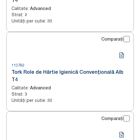
T4
Calitate
:
Advanced
Strat
:
2
Unități per cutie
:
30
Comparați
110782
Tork Role de Hârtie Igienică Convențională Alb
T4
Calitate
:
Advanced
Strat
:
3
Unități per cutie
:
30
Comparați