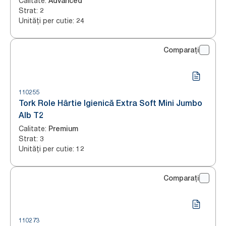
Calitate
:
Advanced
Strat
:
2
Unități per cutie
:
24
Comparați
110255
Tork Role Hârtie Igienică Extra Soft Mini Jumbo
Alb T2
Calitate
:
Premium
Strat
:
3
Unități per cutie
:
12
Comparați
110273