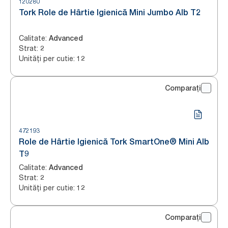
120280
Tork Role de Hârtie Igienică Mini Jumbo Alb T2
Calitate
:
Advanced
Strat
:
2
Unități per cutie
:
12
Comparați
472193
Role de Hârtie Igienică Tork SmartOne® Mini Alb
T9
Calitate
:
Advanced
Strat
:
2
Unități per cutie
:
12
Comparați