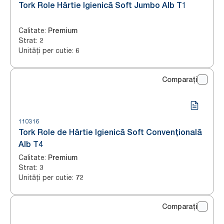
Tork Role Hârtie Igienică Soft Jumbo Alb T1
Calitate
:
Premium
Strat
:
2
Unități per cutie
:
6
Comparați
110316
Tork Role de Hârtie Igienică Soft Convențională
Alb T4
Calitate
:
Premium
Strat
:
3
Unități per cutie
:
72
Comparați