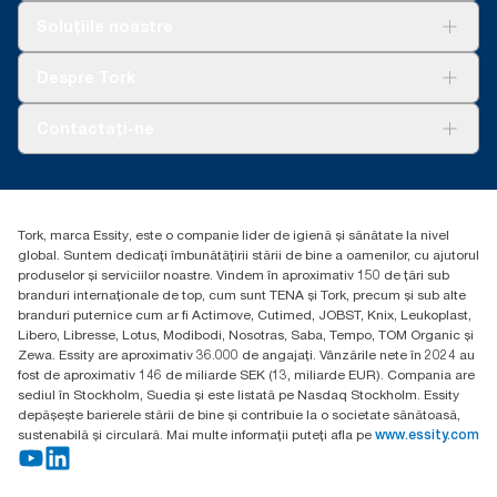
Soluții
Soluțiile noastre
Sustenabilitate
Tork Clean Care
AD-a-Glance
Despre Tork
Curățarea Tork Vision
Despre noi
Contactați-ne
Povești de succes
torkcontact@essity.com
Essity Hungary Kft. Professional Hygiene
H-1021 Budapest
Tork, marca Essity, este o companie lider de igienă și sănătate la nivel
Budakeszi út 51.
global. Suntem dedicați îmbunătățirii stării de bine a oamenilor, cu ajutorul
produselor și serviciilor noastre. Vindem în aproximativ 150 de țări sub
branduri internaționale de top, cum sunt TENA și Tork, precum și sub alte
branduri puternice cum ar fi Actimove, Cutimed, JOBST, Knix, Leukoplast,
Libero, Libresse, Lotus, Modibodi, Nosotras, Saba, Tempo, TOM Organic și
Zewa. Essity are aproximativ 36.000 de angajați. Vânzările nete în 2024 au
fost de aproximativ 146 de miliarde SEK (13, miliarde EUR). Compania are
sediul în Stockholm, Suedia și este listată pe Nasdaq Stockholm. Essity
depășește barierele stării de bine și contribuie la o societate sănătoasă,
sustenabilă și circulară. Mai multe informații puteți afla pe
www.essity.com