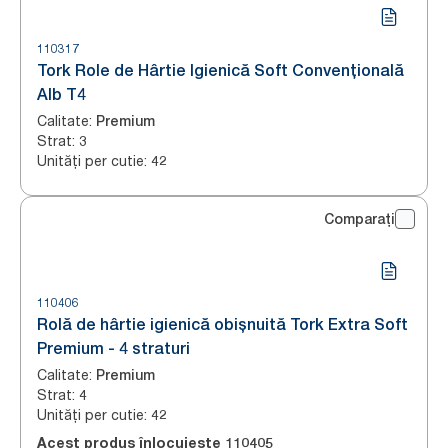
110317
Tork Role de Hârtie Igienică Soft Convențională
Alb T4
Calitate
:
Premium
Strat
:
3
Unități per cutie
:
42
Comparați
110406
Rolă de hârtie igienică obișnuită Tork Extra Soft
Premium - 4 straturi
Calitate
:
Premium
Strat
:
4
Unități per cutie
:
42
Acest produs înlocuiește
110405