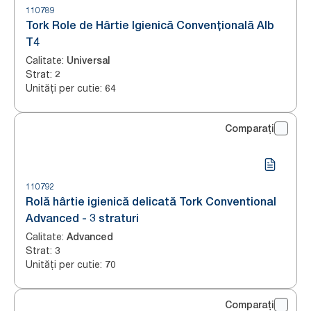
110789
Tork Role de Hârtie Igienică Convențională Alb
T4
Calitate
:
Universal
Strat
:
2
Unități per cutie
:
64
Comparați
110792
Rolă hârtie igienică delicată Tork Conventional
Advanced - 3 straturi
Calitate
:
Advanced
Strat
:
3
Unități per cutie
:
70
Comparați