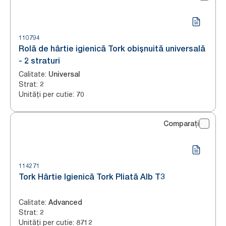
110794
Rolă de hârtie igienică Tork obișnuită universală
- 2 straturi
Calitate
:
Universal
Strat
:
2
Unități per cutie
:
70
Comparați
114271
Tork Hârtie Igienică Tork Pliată Alb T3
Calitate
:
Advanced
Strat
:
2
Unități per cutie
:
8712