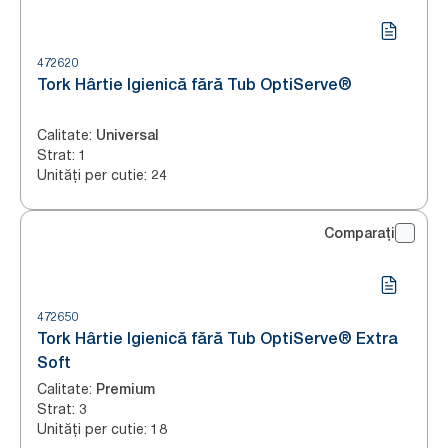
472620
Tork Hârtie Igienică fără Tub OptiServe®
Calitate
:
Universal
Strat
:
1
Unități per cutie
:
24
Comparați
472650
Tork Hârtie Igienică fără Tub OptiServe® Extra
Soft
Calitate
:
Premium
Strat
:
3
Unități per cutie
:
18