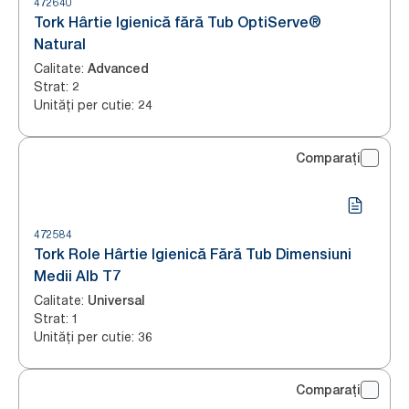
472640
Tork Hârtie Igienică fără Tub OptiServe®
Natural
Calitate
:
Advanced
Strat
:
2
Unități per cutie
:
24
Comparați
472584
Tork Role Hârtie Igienică Fără Tub Dimensiuni
Medii Alb T7
Calitate
:
Universal
Strat
:
1
Unități per cutie
:
36
Comparați