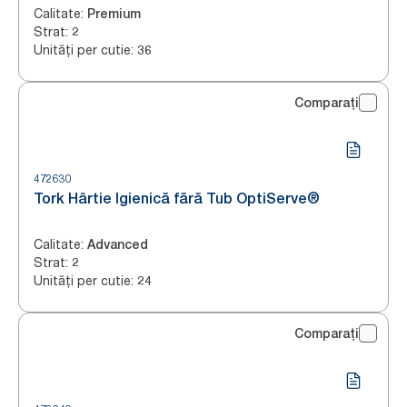
Calitate
:
Premium
Strat
:
2
Unități per cutie
:
36
Comparați
472630
Tork Hârtie Igienică fără Tub OptiServe®
Calitate
:
Advanced
Strat
:
2
Unități per cutie
:
24
Comparați