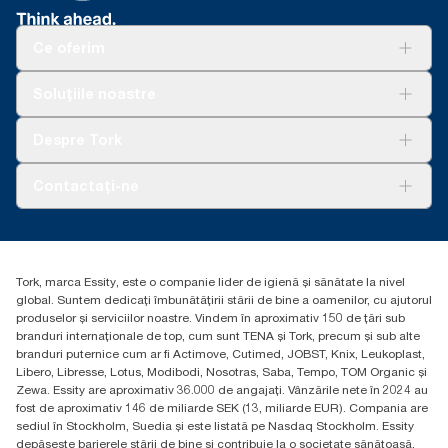
Ce oferim
Soluții
Soluțiile noastre
Sustenabilitate
Tork Clean Care
AD-a-Glance
Despre Tork
Curățarea Tork Vision
Despre noi
Contactați-ne
Povești de succes
torkcontact@essity.com
Essity Hungary Kft. Professional Hygiene
H-1021 Budapest
Tork, marca Essity, este o companie lider de igienă și sănătate la nivel
Budakeszi út 51.
global. Suntem dedicați îmbunătățirii stării de bine a oamenilor, cu ajutorul
produselor și serviciilor noastre. Vindem în aproximativ 150 de țări sub
branduri internaționale de top, cum sunt TENA și Tork, precum și sub alte
branduri puternice cum ar fi Actimove, Cutimed, JOBST, Knix, Leukoplast,
Libero, Libresse, Lotus, Modibodi, Nosotras, Saba, Tempo, TOM Organic și
Zewa. Essity are aproximativ 36.000 de angajați. Vânzările nete în 2024 au
fost de aproximativ 146 de miliarde SEK (13, miliarde EUR). Compania are
sediul în Stockholm, Suedia și este listată pe Nasdaq Stockholm. Essity
depășește barierele stării de bine și contribuie la o societate sănătoasă,