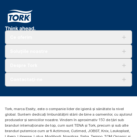
Ce oferim
Soluții
Soluțiile noastre
Sustenabilitate
Tork Clean Care
AD-a-Glance
Despre Tork
Curățarea Tork Vision
Despre noi
Contactați-ne
Povești de succes
torkcontact@essity.com
Essity Hungary Kft. Professional Hygiene
H-1021 Budapest
Tork, marca Essity, este o companie lider de igienă și sănătate la nivel
Budakeszi út 51.
global. Suntem dedicați îmbunătățirii stării de bine a oamenilor, cu ajutorul
produselor și serviciilor noastre. Vindem în aproximativ 150 de țări sub
branduri internaționale de top, cum sunt TENA și Tork, precum și sub alte
branduri puternice cum ar fi Actimove, Cutimed, JOBST, Knix, Leukoplast,
Libero, Libresse, Lotus, Modibodi, Nosotras, Saba, Tempo, TOM Organic și