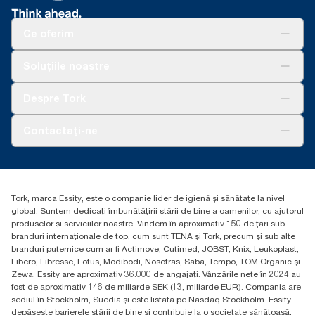
Ce oferim
Soluții
Soluțiile noastre
Sustenabilitate
Tork Clean Care
AD-a-Glance
Despre Tork
Curățarea Tork Vision
Despre noi
Contactați-ne
Povești de succes
torkcontact@essity.com
Essity Hungary Kft. Professional Hygiene
H-1021 Budapest
Tork, marca Essity, este o companie lider de igienă și sănătate la nivel
Budakeszi út 51.
global. Suntem dedicați îmbunătățirii stării de bine a oamenilor, cu ajutorul
produselor și serviciilor noastre. Vindem în aproximativ 150 de țări sub
branduri internaționale de top, cum sunt TENA și Tork, precum și sub alte
branduri puternice cum ar fi Actimove, Cutimed, JOBST, Knix, Leukoplast,
Libero, Libresse, Lotus, Modibodi, Nosotras, Saba, Tempo, TOM Organic și
Zewa. Essity are aproximativ 36.000 de angajați. Vânzările nete în 2024 au
fost de aproximativ 146 de miliarde SEK (13, miliarde EUR). Compania are
sediul în Stockholm, Suedia și este listată pe Nasdaq Stockholm. Essity
depășește barierele stării de bine și contribuie la o societate sănătoasă,