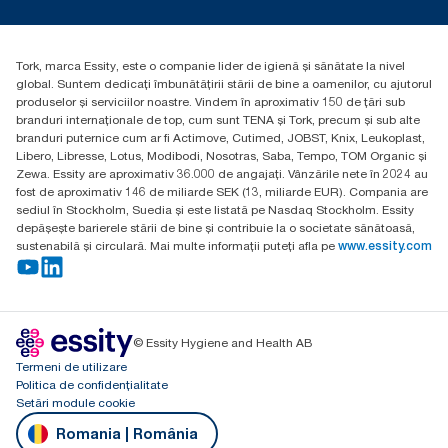
torkcontact@essity.com
Essity Hungary Kft. Professional Hygiene
H-1021 Budapest
Tork, marca Essity, este o companie lider de igienă și sănătate la nivel
Budakeszi út 51.
global. Suntem dedicați îmbunătățirii stării de bine a oamenilor, cu ajutorul
produselor și serviciilor noastre. Vindem în aproximativ 150 de țări sub
branduri internaționale de top, cum sunt TENA și Tork, precum și sub alte
branduri puternice cum ar fi Actimove, Cutimed, JOBST, Knix, Leukoplast,
Libero, Libresse, Lotus, Modibodi, Nosotras, Saba, Tempo, TOM Organic și
Zewa. Essity are aproximativ 36.000 de angajați. Vânzările nete în 2024 au
fost de aproximativ 146 de miliarde SEK (13, miliarde EUR). Compania are
sediul în Stockholm, Suedia și este listată pe Nasdaq Stockholm. Essity
depășește barierele stării de bine și contribuie la o societate sănătoasă,
sustenabilă și circulară. Mai multe informații puteți afla pe
www.essity.com
© Essity Hygiene and Health AB
Termeni de utilizare
Politica de confidențialitate
Setări module cookie
Romania | România