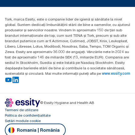
torkcontact@essity.com
Essity Hungary Kft. Professional Hygiene
H-1021 Budapest
Tork, marca Essity, este o companie lider de igienă și sănătate la nivel
Budakeszi út 51.
global. Suntem dedicați îmbunătățirii stării de bine a oamenilor, cu ajutorul
produselor și serviciilor noastre. Vindem în aproximativ 150 de țări sub
branduri internaționale de top, cum sunt TENA și Tork, precum și sub alte
branduri puternice cum ar fi Actimove, Cutimed, JOBST, Knix, Leukoplast,
Libero, Libresse, Lotus, Modibodi, Nosotras, Saba, Tempo, TOM Organic și
Zewa. Essity are aproximativ 36.000 de angajați. Vânzările nete în 2024 au
fost de aproximativ 146 de miliarde SEK (13, miliarde EUR). Compania are
sediul în Stockholm, Suedia și este listată pe Nasdaq Stockholm. Essity
depășește barierele stării de bine și contribuie la o societate sănătoasă,
sustenabilă și circulară. Mai multe informații puteți afla pe
www.essity.com
© Essity Hygiene and Health AB
Termeni de utilizare
Politica de confidențialitate
Setări module cookie
Romania | România