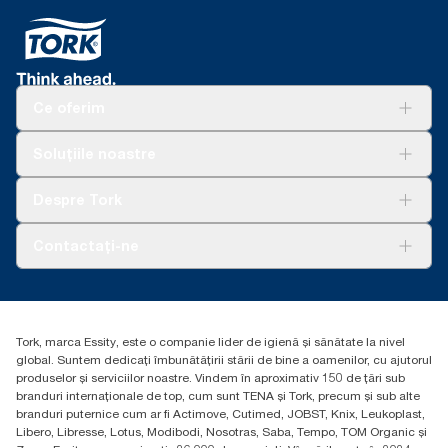
Ce oferim
Soluții
Soluțiile noastre
Sustenabilitate
Tork Clean Care
AD-a-Glance
Despre Tork
Curățarea Tork Vision
Despre noi
Contactați-ne
Povești de succes
torkcontact@essity.com
Essity Hungary Kft. Professional Hygiene
H-1021 Budapest
Tork, marca Essity, este o companie lider de igienă și sănătate la nivel
Budakeszi út 51.
global. Suntem dedicați îmbunătățirii stării de bine a oamenilor, cu ajutorul
produselor și serviciilor noastre. Vindem în aproximativ 150 de țări sub
branduri internaționale de top, cum sunt TENA și Tork, precum și sub alte
branduri puternice cum ar fi Actimove, Cutimed, JOBST, Knix, Leukoplast,
Libero, Libresse, Lotus, Modibodi, Nosotras, Saba, Tempo, TOM Organic și