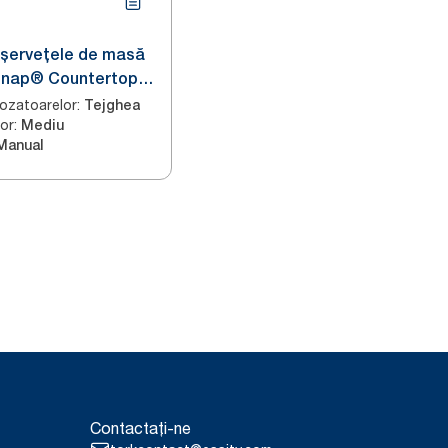
 șervețele de masă
snap® Countertop
ozatoarelor
:
Tejghea
or
:
Mediu
Manual
Contactați-ne