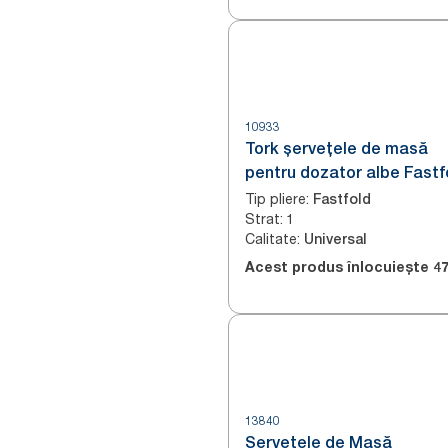
10933
Tork șervețele de masă
pentru dozator albe Fastf
Tip pliere
:
Fastfold
Strat
:
1
Calitate
:
Universal
Acest produs înlocuiește
4
13840
Șervețele de Masă