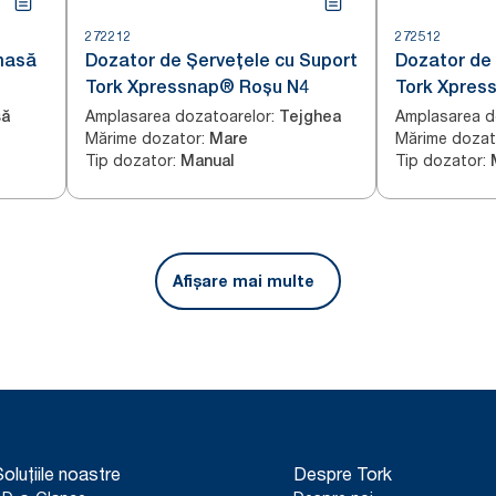
272212
272512
masă
Dozator de Șervețele cu Suport
Dozator de
Tork Xpressnap® Roșu N4
Tork Xpres
Roșu N4
Amplasarea dozatoarelor
:
Amplasarea d
ă
Tejghea
Mărime dozator
:
Mărime dozat
Mare
Tip dozator
:
Tip dozator
:
Manual
Afișare mai multe
oluțiile noastre
Despre Tork