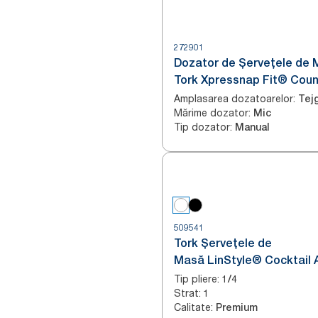
272901
Dozator de Șervețele de
Tork Xpressnap Fit® Coun
Negru N14
Amplasarea dozatoarelor
:
Tej
Mărime dozator
:
Mic
Tip dozator
:
Manual
509541
Tork Șervețele de
Masă LinStyle® Cocktail 
Tip pliere
:
1/4
Strat
:
1
Calitate
:
Premium