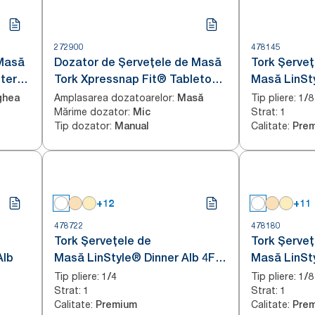
272900
478145
 Masă
Dozator de Șervețele de Masă
Tork Șerveț
ter
Tork Xpressnap Fit® Tabletop
Masă LinSty
Negru N14
Amplasarea dozatoarelor
:
Tip pliere
:
ghea
Masă
1/8
Mărime dozator
:
Strat
:
Mic
1
Tip dozator
:
Calitate
:
Manual
Pre
+12
+11
478722
478180
Tork Șervețele de
Tork Șerveț
Alb
Masă LinStyle® Dinner Alb 4F
Masă LinSty
compostabile industrial
compostabil
Tip pliere
:
Tip pliere
:
1/4
1/8
Strat
:
Strat
:
1
1
Calitate
:
Calitate
:
Premium
Pre