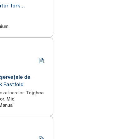
tor Tork
 Extra Soft Negru
mium
șervețele de
k Fastfold
ozatoarelor
:
Tejghea
or
:
Mic
Manual