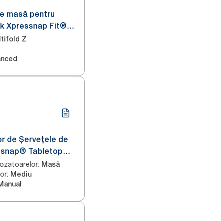
de masă pentru
rk Xpressnap Fit®
tifold Z
anced
r de Șervețele de
snap® Tabletop
Image Line N4
ozatoarelor
:
Masă
or
:
Mediu
Manual