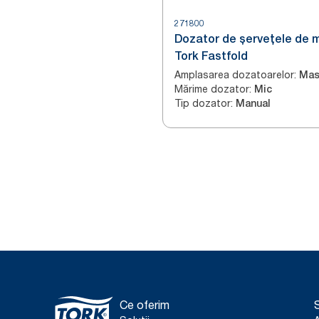
271800
Dozator de șervețele de 
Tork Fastfold
Amplasarea dozatoarelor
:
Mas
Mărime dozator
:
Mic
Tip dozator
:
Manual
Ce oferim
S