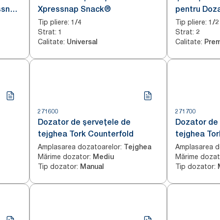
ssnap® Natural
Xpressnap Snack®
pentru Doza
Xpressnap®
Tip pliere
:
Tip pliere
:
1/4
1/2
Strat
:
Strat
:
1
N4
2
Calitate
:
Calitate
:
Universal
Pre
271600
271700
Dozator de șervețele de
Dozator de 
tejghea Tork Counterfold
tejghea Tor
ime
Amplasarea dozatoarelor
:
Amplasarea d
Tejghea
Mărime dozator
:
Mărime dozat
Mediu
Tip dozator
:
Tip dozator
:
Manual