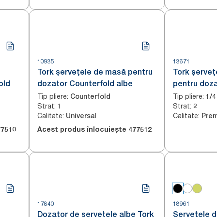
10935
13671
Tork șervețele de masă pentru
Tork șerve
old
dozator Counterfold albe
pentru doz
Soft cu des
Tip pliere
:
Tip pliere
:
Counterfold
1/4
Strat
:
Strat
:
1
2
Calitate
:
Calitate
:
Universal
Pre
77510
Acest produs înlocuiește
477512
17840
18961
Dozator de șervețele albe Tork
Șervețele 