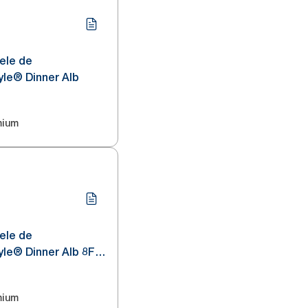
ele de
le® Dinner Alb
mium
ele de
le® Dinner Alb 8F
e industrial
mium