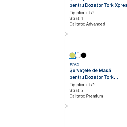
pentru Dozator Tork Xpre
N4
Tip pliere
:
1/4
Strat
:
1
Calitate
:
Advanced
18962
Șervețele de Masă
pentru Dozator Tork
Xpressnap® Extra Soft L
Tip pliere
:
1/2
Strat
:
N4
2
Calitate
:
Premium