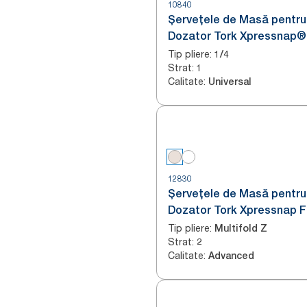
10840
Șervețele de Masă pentru
Dozator Tork Xpressnap®
N4
Tip pliere
:
1/4
Strat
:
1
Calitate
:
Universal
12830
Șervețele de Masă pentru
Dozator Tork Xpressnap F
Natural N14
Tip pliere
:
Multifold Z
Strat
:
2
Calitate
:
Advanced