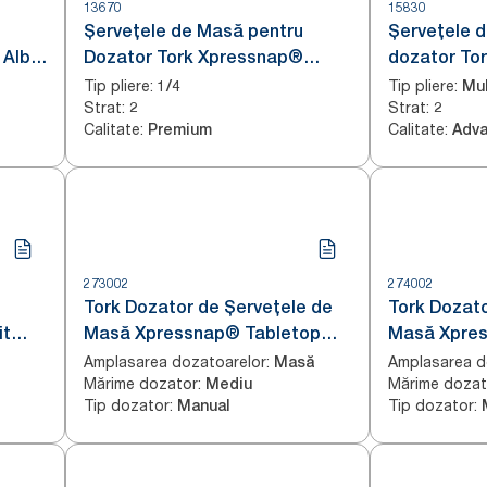
13670
15830
Șervețele de Masă pentru
Șervețele 
 Alb
Dozator Tork Xpressnap®
dozator To
Extra Soft Alb cu Design cu
Alb N14
Tip pliere
:
Tip pliere
:
1/4
Mul
Strat
:
Strat
:
Frunze N4
2
2
Calitate
:
Calitate
:
Premium
Adv
273002
274002
Tork Dozator de Șervețele de
Tork Dozato
it
Masă Xpressnap® Tabletop
Masă Xpres
Walnut Image Line N4
Aluminium 
Amplasarea dozatoarelor
:
Amplasarea d
Masă
Mărime dozator
:
Mărime dozat
Mediu
Tip dozator
:
Tip dozator
:
Manual