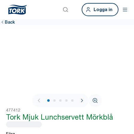
Logga in
Back
1 / 7
477412
Tork Mjuk Lunchservett Mörkblå
Färg