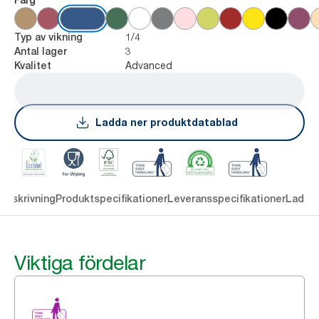
1/4
Typ av vikning
3
Antal lager
Advanced
Kvalitet
Ladda ner produktdatablad
Beskrivning
Produktspecifikationer
Leveransspecifikationer
Ladda 
Viktiga fördelar