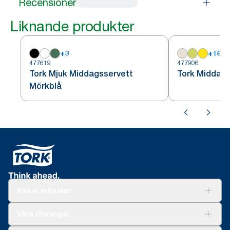
Recensioner
Liknande produkter
+
3
+
18
477619
477906
Tork Mjuk Middagsservett
Tork Middags
Mörkblå
Vad vi erbjuder
Lösningar
Våra lösningar
Hållbarhet