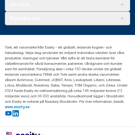
Tork Clean Care
Tork Vision Städning
Om Tork
Xpressruta (AD-a-Glance)
Tork PaperCircle
Om oss
Kontakta oss
Framgångshistorier
Nyheter och pressmeddelanden
information.tork@essity.com
031-746 17 00
Hitta din distributör
Tork, ett varumärke från Essity - ett globalt, ledande hygien- och
hälsobolag. Varje dag använder en miljard människor världen över våra
produkter, lösningar och tjänster. Vårt syfte är att bryta barriärer för
välbefinnande för såväl konsumenter, patienter, vårdgivare och kunder
som för samhället. Försäljning sker i cirka 150 länder under de globalt
ledande varumärkena TENA och Tork samt andra starka varumärken
såsom Actimove, Cutimed, JOBST, Knix, Leukoplast, Libero, Libresse,
Lotus, Modibodi, Nosotras, Saba, Tempo, TOM Organic, och Zewa. Under
2024 hade Essity en nettoomsättning på cirka 146 miljarder kronor (13
miljarder euro) och 36 000 anställda. Huvudkontoret ligger i Stockholm
och Essity är noterat på Nasdaq Stockholm. För mer information, besök
www.essity.se