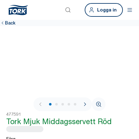
Logga in
Back
1 / 7
477591
Tork Mjuk Middagsservett Röd
Färg