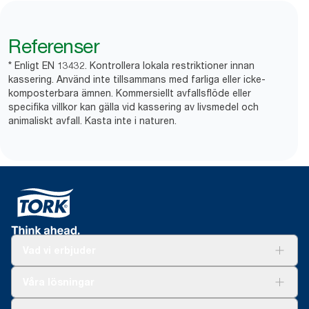
Referenser
* Enligt EN 13432. Kontrollera lokala restriktioner innan
kassering. Använd inte tillsammans med farliga eller icke-
komposterbara ämnen. Kommersiellt avfallsflöde eller
specifika villkor kan gälla vid kassering av livsmedel och
animaliskt avfall. Kasta inte i naturen.
Vad vi erbjuder
Lösningar
Våra lösningar
Hållbarhet
Tork Clean Care