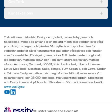
Tork Vision Städning
Om Tork
Xpressruta (AD-a-Glance)
Tork PaperCircle
Om oss
Kontakta oss
Framgångshistorier
Nyheter och pressmeddelanden
information.tork@essity.com
031-746 17 00
Hitta din distributör
Tork, ett varumärke från Essity - ett globalt, ledande hygien- och
hälsobolag. Varje dag använder en miljard människor världen över våra
produkter, lösningar och tjänster. Vårt syfte är att bryta barriärer för
välbefinnande för såväl konsumenter, patienter, vårdgivare och kunder
som för samhället. Försäljning sker i cirka 150 länder under de globalt
ledande varumärkena TENA och Tork samt andra starka varumärken
såsom Actimove, Cutimed, JOBST, Knix, Leukoplast, Libero, Libresse,
Lotus, Modibodi, Nosotras, Saba, Tempo, TOM Organic, och Zewa. Under
2024 hade Essity en nettoomsättning på cirka 146 miljarder kronor (13
miljarder euro) och 36 000 anställda. Huvudkontoret ligger i Stockholm
och Essity är noterat på Nasdaq Stockholm. För mer information, besök
www.essity.se
© Essity Hygiene and Health AB