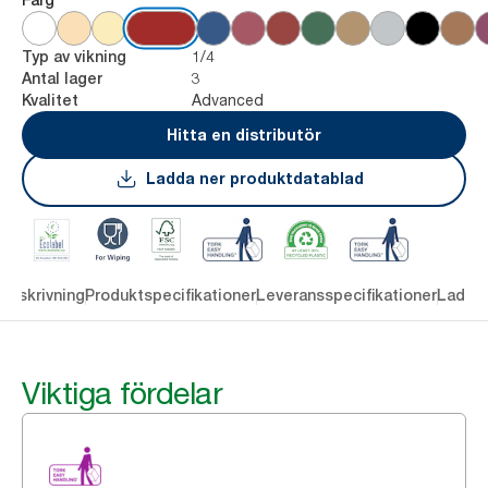
1/4
Typ av vikning
3
Antal lager
Advanced
Kvalitet
Hitta en distributör
Ladda ner produktdatablad
Beskrivning
Produktspecifikationer
Leveransspecifikationer
Ladda 
Viktiga fördelar