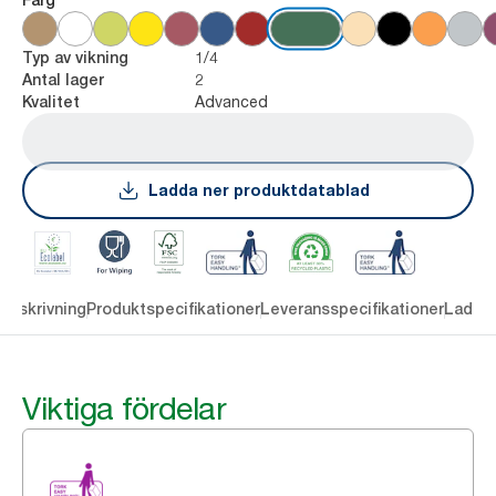
1/4
Typ av vikning
2
Antal lager
Advanced
Kvalitet
Ladda ner produktdatablad
Beskrivning
Produktspecifikationer
Leveransspecifikationer
Ladda 
Viktiga fördelar