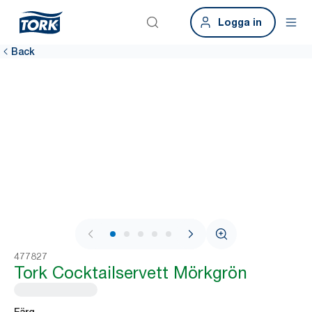
Logga in
Back
1 / 6
477827
Tork Cocktailservett Mörkgrön
Färg