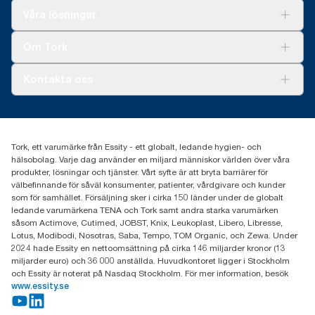
Lösningar
Våra lösningar
Hållbarhet
Tork Clean Care
Tork Vision Städning
Om Tork
Xpressruta (AD-a-Glance)
Tork PaperCircle
Om oss
Kontakta oss
Framgångshistorier
Nyheter och pressmeddelanden
information.tork@essity.com
031-746 17 00
Hitta din distributör
Tork, ett varumärke från Essity - ett globalt, ledande hygien- och
hälsobolag. Varje dag använder en miljard människor världen över våra
produkter, lösningar och tjänster. Vårt syfte är att bryta barriärer för
välbefinnande för såväl konsumenter, patienter, vårdgivare och kunder
som för samhället. Försäljning sker i cirka 150 länder under de globalt
ledande varumärkena TENA och Tork samt andra starka varumärken
såsom Actimove, Cutimed, JOBST, Knix, Leukoplast, Libero, Libresse,
Lotus, Modibodi, Nosotras, Saba, Tempo, TOM Organic, och Zewa. Under
2024 hade Essity en nettoomsättning på cirka 146 miljarder kronor (13
miljarder euro) och 36 000 anställda. Huvudkontoret ligger i Stockholm
och Essity är noterat på Nasdaq Stockholm. För mer information, besök
www.essity.se