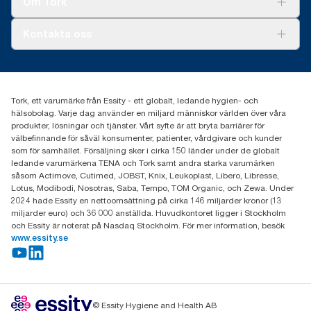
Om Tork
Xpressruta (AD-a-Glance)
Tork PaperCircle
Om oss
Kontakta oss
Framgångshistorier
Nyheter och pressmeddelanden
information.tork@essity.com
031-746 17 00
Hitta din distributör
Tork, ett varumärke från Essity - ett globalt, ledande hygien- och
hälsobolag. Varje dag använder en miljard människor världen över våra
produkter, lösningar och tjänster. Vårt syfte är att bryta barriärer för
välbefinnande för såväl konsumenter, patienter, vårdgivare och kunder
som för samhället. Försäljning sker i cirka 150 länder under de globalt
ledande varumärkena TENA och Tork samt andra starka varumärken
såsom Actimove, Cutimed, JOBST, Knix, Leukoplast, Libero, Libresse,
Lotus, Modibodi, Nosotras, Saba, Tempo, TOM Organic, och Zewa. Under
2024 hade Essity en nettoomsättning på cirka 146 miljarder kronor (13
miljarder euro) och 36 000 anställda. Huvudkontoret ligger i Stockholm
och Essity är noterat på Nasdaq Stockholm. För mer information, besök
www.essity.se
© Essity Hygiene and Health AB