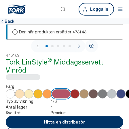
Logga in
Back
Den här produkten ersätter
478148
1 / 6
478189
®
Tork LinStyle
Middagsservett
Vinröd
Färg
1/8
Typ av vikning
1
Antal lager
Premium
Kvalitet
Hitta en distributör