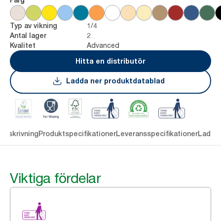
1/4
Typ av vikning
2
Antal lager
Advanced
Kvalitet
Hitta en distributör
Ladda ner produktdatablad
Beskrivning
Produktspecifikationer
Leveransspecifikationer
Ladda 
Viktiga fördelar