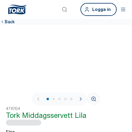
Logga in
Back
1 / 6
478764
Tork Middagsservett Lila
Färg