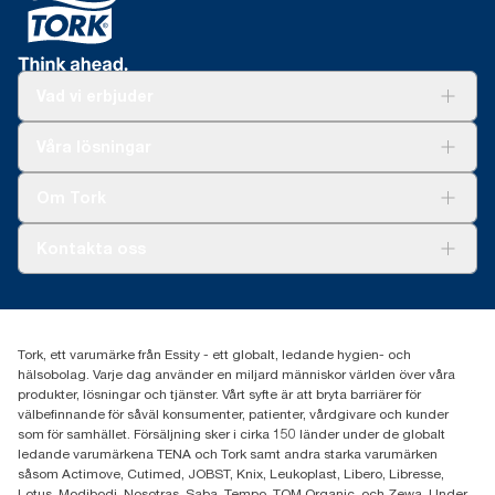
Vad vi erbjuder
Lösningar
Våra lösningar
Hållbarhet
Tork Clean Care
Tork Vision Städning
Om Tork
Xpressruta (AD-a-Glance)
Tork PaperCircle
Om oss
Kontakta oss
Framgångshistorier
Nyheter och pressmeddelanden
information.tork@essity.com
031-746 17 00
Hitta din distributör
Tork, ett varumärke från Essity - ett globalt, ledande hygien- och
hälsobolag. Varje dag använder en miljard människor världen över våra
produkter, lösningar och tjänster. Vårt syfte är att bryta barriärer för
välbefinnande för såväl konsumenter, patienter, vårdgivare och kunder
som för samhället. Försäljning sker i cirka 150 länder under de globalt
ledande varumärkena TENA och Tork samt andra starka varumärken
såsom Actimove, Cutimed, JOBST, Knix, Leukoplast, Libero, Libresse,
Lotus, Modibodi, Nosotras, Saba, Tempo, TOM Organic, och Zewa. Under