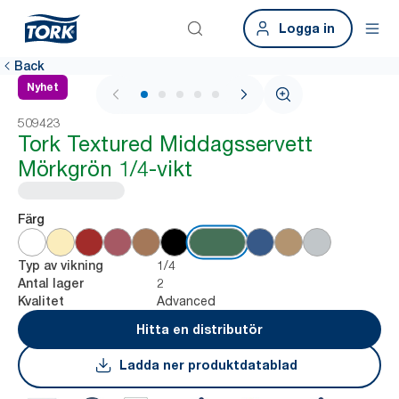
Logga in
Back
Nyhet
1 / 6
509423
Tork Textured Middagsservett
Mörkgrön 1/4-vikt
Färg
1/4
Typ av vikning
2
Antal lager
Advanced
Kvalitet
Hitta en distributör
Ladda ner produktdatablad