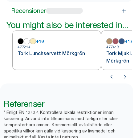
Recensioner
You might also be interested in...
+
18
+
17
477214
477413
Tork Lunchservett Mörkgrön
Tork Mjuk Lu
Mörkgrön
Referenser
* Enligt EN 13432. Kontrollera lokala restriktioner innan
kassering. Använd inte tillsammans med farliga eller icke-
komposterbara ämnen. Kommersiellt avfallsflöde eller
specifika villkor kan gälla vid kassering av livsmedel och
animaliskt avfall. Kasta inte i naturen.