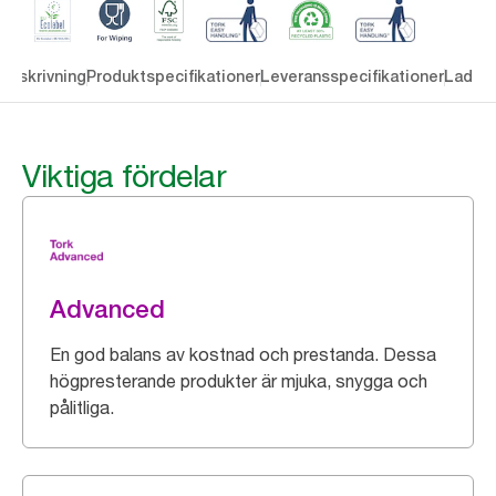
Beskrivning
Produktspecifikationer
Leveransspecifikationer
Ladda 
Viktiga fördelar
Advanced
En god balans av kostnad och prestanda. Dessa
högpresterande produkter är mjuka, snygga och
pålitliga.