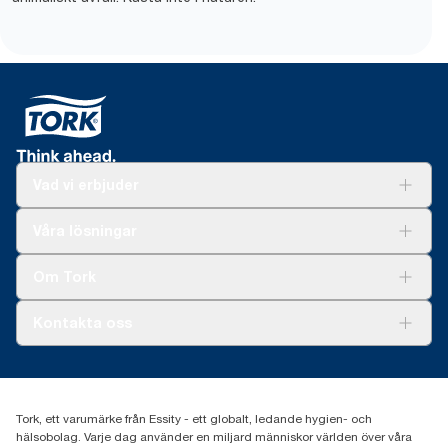
Vad vi erbjuder
Lösningar
Våra lösningar
Hållbarhet
Tork Clean Care
Tork Vision Städning
Om Tork
Xpressruta (AD-a-Glance)
Tork PaperCircle
Om oss
Kontakta oss
Framgångshistorier
Nyheter och pressmeddelanden
information.tork@essity.com
031-746 17 00
Hitta din distributör
Tork, ett varumärke från Essity - ett globalt, ledande hygien- och
hälsobolag. Varje dag använder en miljard människor världen över våra