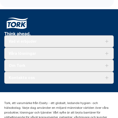
Vad vi erbjuder
Lösningar
Våra lösningar
Hållbarhet
Tork Clean Care
Tork Vision Städning
Om Tork
Xpressruta (AD-a-Glance)
Tork PaperCircle
Om oss
Kontakta oss
Framgångshistorier
Nyheter och pressmeddelanden
information.tork@essity.com
031-746 17 00
Hitta din distributör
Tork, ett varumärke från Essity - ett globalt, ledande hygien- och
hälsobolag. Varje dag använder en miljard människor världen över våra
produkter, lösningar och tjänster. Vårt syfte är att bryta barriärer för
välbefinnande för såväl konsumenter, patienter, vårdgivare och kunder