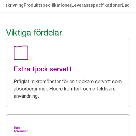
Beskrivning
Produktspecifikationer
Leveransspecifikationer
Ladda 
Viktiga fördelar
Extra tjock servett
Präglat mikromönster för en tjockare servett som
absorberar mer. Högre komfort och effektivare
användning.