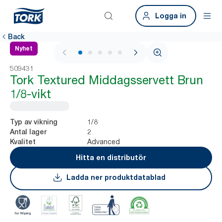
Logga in
Back
Nyhet
1 / 6
509431
Tork Textured Middagsservett Brun
1/8-vikt
1/8
Typ av vikning
2
Antal lager
Advanced
Kvalitet
Hitta en distributör
Ladda ner produktdatablad