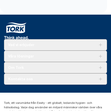
Vad vi erbjuder
Lösningar
Våra lösningar
Hållbarhet
Tork Clean Care
Tork Vision Städning
Om Tork
Xpressruta (AD-a-Glance)
Tork PaperCircle
Om oss
Kontakta oss
Framgångshistorier
Nyheter och pressmeddelanden
information.tork@essity.com
031-746 17 00
Hitta din distributör
Tork, ett varumärke från Essity - ett globalt, ledande hygien- och
hälsobolag. Varje dag använder en miljard människor världen över våra