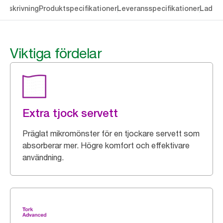
Beskrivning
Produktspecifikationer
Leveransspecifikationer
Ladda 
Viktiga fördelar
Extra tjock servett
Präglat mikromönster för en tjockare servett som
absorberar mer. Högre komfort och effektivare
användning.