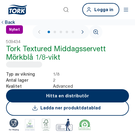
Logga in
Back
Nyhet
1 / 6
509434
Tork Textured Middagsservett
Mörkblå 1/8-vikt
1/8
Typ av vikning
2
Antal lager
Advanced
Kvalitet
Hitta en distributör
Ladda ner produktdatablad