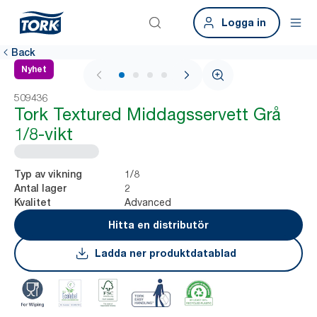
Logga in
Back
Nyhet
1 / 4
509436
Tork Textured Middagsservett Grå
1/8-vikt
1/8
Typ av vikning
2
Antal lager
Advanced
Kvalitet
Hitta en distributör
Ladda ner produktdatablad