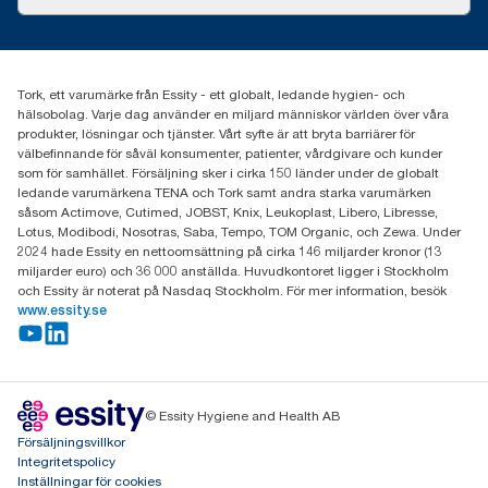
Framgångshistorier
Nyheter och pressmeddelanden
information.tork@essity.com
031-746 17 00
Hitta din distributör
Tork, ett varumärke från Essity - ett globalt, ledande hygien- och
hälsobolag. Varje dag använder en miljard människor världen över våra
produkter, lösningar och tjänster. Vårt syfte är att bryta barriärer för
välbefinnande för såväl konsumenter, patienter, vårdgivare och kunder
som för samhället. Försäljning sker i cirka 150 länder under de globalt
ledande varumärkena TENA och Tork samt andra starka varumärken
såsom Actimove, Cutimed, JOBST, Knix, Leukoplast, Libero, Libresse,
Lotus, Modibodi, Nosotras, Saba, Tempo, TOM Organic, och Zewa. Under
2024 hade Essity en nettoomsättning på cirka 146 miljarder kronor (13
miljarder euro) och 36 000 anställda. Huvudkontoret ligger i Stockholm
och Essity är noterat på Nasdaq Stockholm. För mer information, besök
www.essity.se
© Essity Hygiene and Health AB
Försäljningsvillkor
Integritetspolicy
Inställningar för cookies