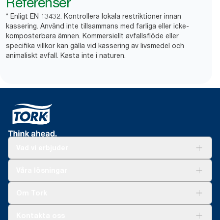
Referenser
* Enligt EN 13432. Kontrollera lokala restriktioner innan
kassering. Använd inte tillsammans med farliga eller icke-
komposterbara ämnen. Kommersiellt avfallsflöde eller
specifika villkor kan gälla vid kassering av livsmedel och
animaliskt avfall. Kasta inte i naturen.
Vad vi erbjuder
Lösningar
Våra lösningar
Hållbarhet
Tork Clean Care
Tork Vision Städning
Om Tork
Xpressruta (AD-a-Glance)
Tork PaperCircle
Om oss
Kontakta oss