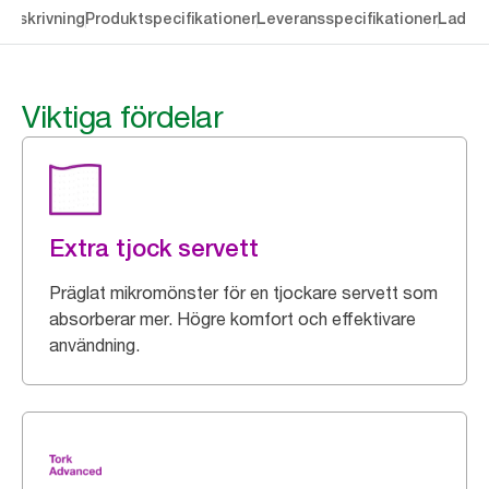
Beskrivning
Produktspecifikationer
Leveransspecifikationer
Ladda 
Viktiga fördelar
Extra tjock servett
Präglat mikromönster för en tjockare servett som
absorberar mer. Högre komfort och effektivare
användning.