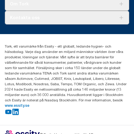
Tork Clean Care
Tork Vision Städning
Om Tork
Xpressruta (AD-a-Glance)
Tork PaperCircle
Om oss
Kontakta oss
Framgångshistorier
Nyheter och pressmeddelanden
information.tork@essity.com
031-746 17 00
Hitta din distributör
Tork, ett varumärke från Essity - ett globalt, ledande hygien- och
hälsobolag. Varje dag använder en miljard människor världen över våra
produkter, lösningar och tjänster. Vårt syfte är att bryta barriärer för
välbefinnande för såväl konsumenter, patienter, vårdgivare och kunder
som för samhället. Försäljning sker i cirka 150 länder under de globalt
ledande varumärkena TENA och Tork samt andra starka varumärken
såsom Actimove, Cutimed, JOBST, Knix, Leukoplast, Libero, Libresse,
Lotus, Modibodi, Nosotras, Saba, Tempo, TOM Organic, och Zewa. Under
2024 hade Essity en nettoomsättning på cirka 146 miljarder kronor (13
miljarder euro) och 36 000 anställda. Huvudkontoret ligger i Stockholm
och Essity är noterat på Nasdaq Stockholm. För mer information, besök
www.essity.se