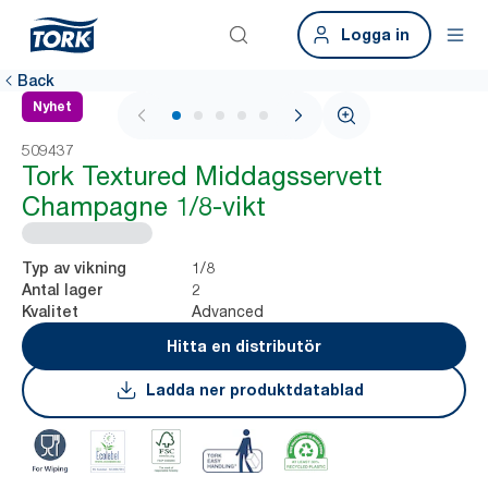
Logga in
Back
Nyhet
1 / 6
509437
Tork Textured Middagsservett
Champagne 1/8-vikt
1/8
Typ av vikning
2
Antal lager
Advanced
Kvalitet
Hitta en distributör
Ladda ner produktdatablad