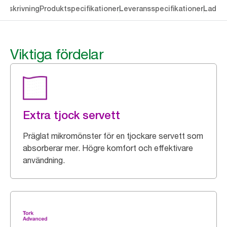
Beskrivning
Produktspecifikationer
Leveransspecifikationer
Ladda 
Viktiga fördelar
Extra tjock servett
Präglat mikromönster för en tjockare servett som
absorberar mer. Högre komfort och effektivare
användning.