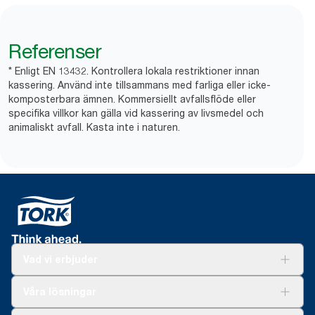
Referenser
* Enligt EN 13432. Kontrollera lokala restriktioner innan
kassering. Använd inte tillsammans med farliga eller icke-
komposterbara ämnen. Kommersiellt avfallsflöde eller
specifika villkor kan gälla vid kassering av livsmedel och
animaliskt avfall. Kasta inte i naturen.
Vad vi erbjuder
Lösningar
Våra lösningar
Hållbarhet