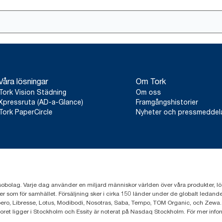
Våra lösningar
Om Tork
Tork Vision Städning
Om oss
Xpressruta (AD-a-Glance)
Framgångshistorier
Tork PaperCircle
Nyheter och pressmedde
sobolag. Varje dag använder en miljard människor världen över våra produkter, lösnin
er som för samhället. Försäljning sker i cirka 150 länder under de globalt leda
ero, Libresse, Lotus, Modibodi, Nosotras, Saba, Tempo, TOM Organic, och Zewa.
toret ligger i Stockholm och Essity är noterat på Nasdaq Stockholm. För mer info