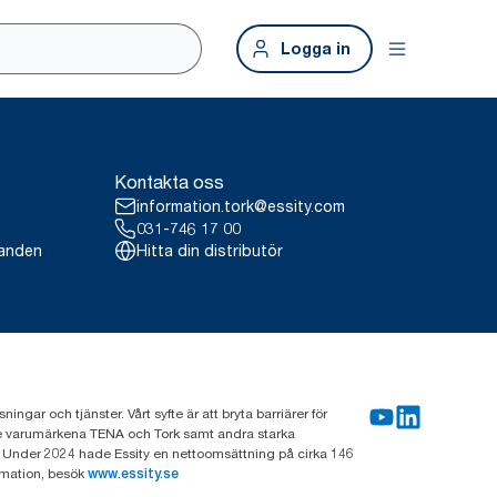
Logga in
Kontakta oss
information.tork@essity.com
031-746 17 00
landen
Hitta din distributör
gar och tjänster. Vårt syfte är att bryta barriärer för
nde varumärkena TENA och Tork samt andra starka
 Under 2024 hade Essity en nettoomsättning på cirka 146
rmation, besök
www.essity.se