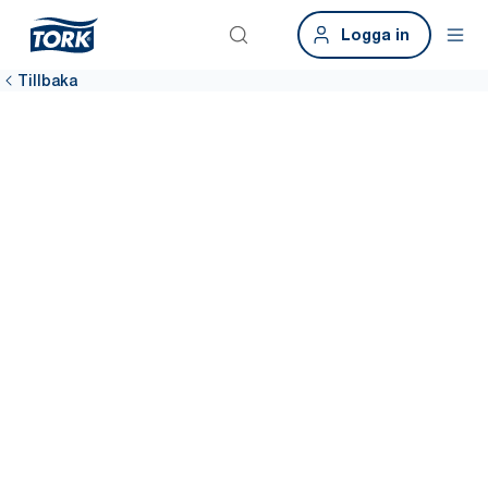
Logga in
Tillbaka
Ta kontakt
Vi pratar gärna med dig. Boka en demo för att se hur Tork kan
göra verklig skillnad i din verksamhet. Fyll i formuläret för
personlig vägledning och nästa steg. Observera att detta enbart
gäller för företag.