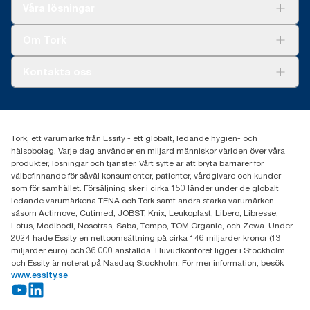
Lösningar
Våra lösningar
Hållbarhet
Tork Clean Care
Tork Vision Städning
Om Tork
Xpressruta (AD-a-Glance)
Tork PaperCircle
Om oss
Kontakta oss
Framgångshistorier
Nyheter och pressmeddelanden
information.tork@essity.com
031-746 17 00
Hitta din distributör
Tork, ett varumärke från Essity - ett globalt, ledande hygien- och
hälsobolag. Varje dag använder en miljard människor världen över våra
produkter, lösningar och tjänster. Vårt syfte är att bryta barriärer för
välbefinnande för såväl konsumenter, patienter, vårdgivare och kunder
som för samhället. Försäljning sker i cirka 150 länder under de globalt
ledande varumärkena TENA och Tork samt andra starka varumärken
såsom Actimove, Cutimed, JOBST, Knix, Leukoplast, Libero, Libresse,
Lotus, Modibodi, Nosotras, Saba, Tempo, TOM Organic, och Zewa. Under
2024 hade Essity en nettoomsättning på cirka 146 miljarder kronor (13
miljarder euro) och 36 000 anställda. Huvudkontoret ligger i Stockholm
och Essity är noterat på Nasdaq Stockholm. För mer information, besök
www.essity.se