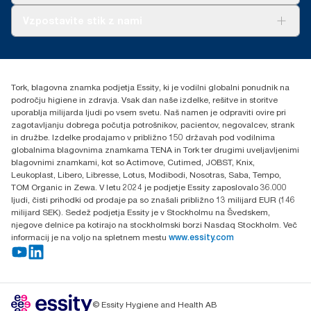
O nas
Vzpostavite stik z nami
Zgodbe o uspehu
torkcontact@essity.com
Essity Hungary Kft. Professional Hygiene
H-1021 Budapest
Tork, blagovna znamka podjetja Essity, ki je vodilni globalni ponudnik na
Budakeszi út 51.
področju higiene in zdravja. Vsak dan naše izdelke, rešitve in storitve
uporablja milijarda ljudi po vsem svetu. Naš namen je odpraviti ovire pri
zagotavljanju dobrega počutja potrošnikov, pacientov, negovalcev, strank
in družbe. Izdelke prodajamo v približno 150 državah pod vodilnima
globalnima blagovnima znamkama TENA in Tork ter drugimi uveljavljenimi
blagovnimi znamkami, kot so Actimove, Cutimed, JOBST, Knix,
Leukoplast, Libero, Libresse, Lotus, Modibodi, Nosotras, Saba, Tempo,
TOM Organic in Zewa. V letu 2024 je podjetje Essity zaposlovalo 36.000
ljudi, čisti prihodki od prodaje pa so znašali približno 13 milijard EUR (146
milijard SEK). Sedež podjetja Essity je v Stockholmu na Švedskem,
njegove delnice pa kotirajo na stockholmski borzi Nasdaq Stockholm. Več
informacij je na voljo na spletnem mestu
www.essity.com
© Essity Hygiene and Health AB