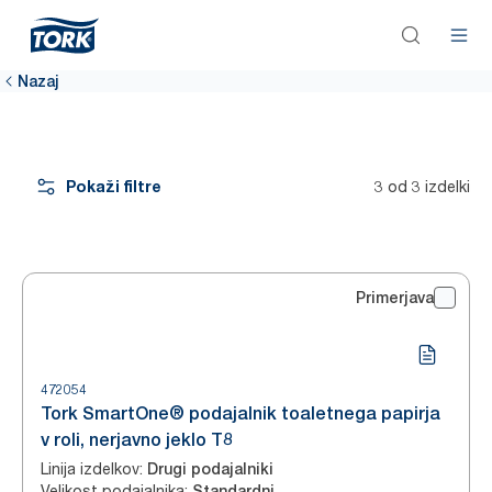
Nazaj
Pokaži filtre
3 od 3 izdelki
Primerjava
472054
Tork SmartOne® podajalnik toaletnega papirja
v roli, nerjavno jeklo T8
Linija izdelkov
:
Drugi podajalniki
Velikost podajalnika
:
Standardni