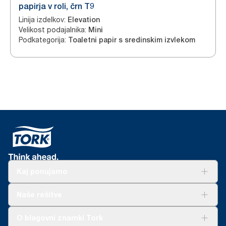
papirja v roli, črn T9
Linija izdelkov
:
Elevation
Velikost podajalnika
:
Mini
Podkategorija
:
Toaletni papir s sredinskim izvlekom
Kaj ponujamo
Rešitve
Naše rešitve
Trajnost
Tork Clean Care
AD-a-Glance
O blagovni znamki Tork