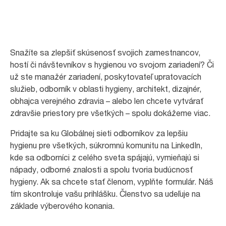
Snažíte sa zlepšiť skúsenosť svojich zamestnancov,
hostí či návštevníkov s hygienou vo svojom zariadení? Či
už ste manažér zariadení, poskytovateľ upratovacích
služieb, odborník v oblasti hygieny, architekt, dizajnér,
obhajca verejného zdravia – alebo len chcete vytvárať
zdravšie priestory pre všetkých – spolu dokážeme viac.
Pridajte sa ku Globálnej sieti odborníkov za lepšiu
hygienu pre všetkých, súkromnú komunitu na LinkedIn,
kde sa odborníci z celého sveta spájajú, vymieňajú si
nápady, odborné znalosti a spolu tvoria budúcnosť
hygieny. Ak sa chcete stať členom, vyplňte formulár. Náš
tím skontroluje vašu prihlášku. Členstvo sa udeľuje na
základe výberového konania.