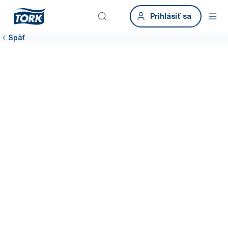
Prihlásiť sa
Späť
Pridajte sa k sieti
Staňte sa súčasťou Globálnej siete odborníkov v oblasti lepšej
hygieny pre všetkých