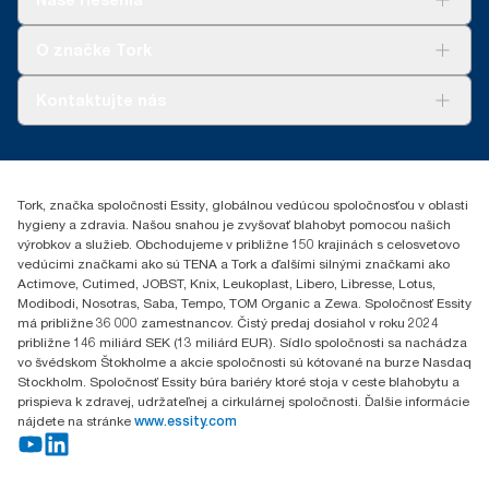
Udržateľnosť
Tork Clean Care
AD-a-Glance
O značke Tork
Tork PaperCircle
O nás
Kontaktujte nás
Príbehy úspechu
0587860212
Essity Slovakia s.r.o.
Gemerská Hôrka 400
Tork, značka spoločnosti Essity, globálnou vedúcou spoločnosťou v oblasti
049 12 Gemerská Hôrka
hygieny a zdravia. Našou snahou je zvyšovať blahobyt pomocou našich
výrobkov a služieb. Obchodujeme v približne 150 krajinách s celosvetovo
vedúcimi značkami ako sú TENA a Tork a ďalšími silnými značkami ako
Actimove, Cutimed, JOBST, Knix, Leukoplast, Libero, Libresse, Lotus,
Modibodi, Nosotras, Saba, Tempo, TOM Organic a Zewa. Spoločnosť Essity
má približne 36 000 zamestnancov. Čistý predaj dosiahol v roku 2024
približne 146 miliárd SEK (13 miliárd EUR). Sídlo spoločnosti sa nachádza
vo švédskom Štokholme a akcie spoločnosti sú kótované na burze Nasdaq
Stockholm. Spoločnosť Essity búra bariéry ktoré stoja v ceste blahobytu a
prispieva k zdravej, udržateľnej a cirkulárnej spoločnosti. Ďalšie informácie
nájdete na stránke
www.essity.com