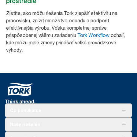
prostredie
Zistite, ako môžu riešenia Tork zlepšiť efektivitu na
pracovisku, znížiť množstvo odpadu a podporiť
efektívnejšiu výrobu. Vďaka kompletnej správe
prispôsobenej vášmu zariadeniu
Tork Workflow
odhalí,
kde môžu malé zmeny prinášať veľké prevádzkové
výhody.
Čo ponúkame
Riešenia
Naše riešenia
Udržateľnosť
Tork Clean Care
AD-a-Glance