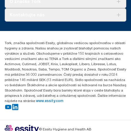
O značke Tork
Tork PaperCircle
O nás
Kontaktujte nás
Príbehy úspechu
0587860212
Essity Slovakia s.r.o.
Gemerská Hôrka 400
Tork, značka spoločnosti Essity, globálnou vedúcou spoločnosťou v oblasti
049 12 Gemerská Hôrka
hygieny a zdravia. Našou snahou je zvyšovať blahobyt pomocou našich
výrobkov a služieb. Obchodujeme v približne 150 krajinách s celosvetovo
vedúcimi značkami ako sú TENA a Tork a ďalšími silnými značkami ako
Actimove, Cutimed, JOBST, Knix, Leukoplast, Libero, Libresse, Lotus,
Modibodi, Nosotras, Saba, Tempo, TOM Organic a Zewa. Spoločnosť Essity
má približne 36 000 zamestnancov. Čistý predaj dosiahol v roku 2024
približne 146 miliárd SEK (13 miliárd EUR). Sídlo spoločnosti sa nachádza
vo švédskom Štokholme a akcie spoločnosti sú kótované na burze Nasdaq
Stockholm. Spoločnosť Essity búra bariéry ktoré stoja v ceste blahobytu a
prispieva k zdravej, udržateľnej a cirkulárnej spoločnosti. Ďalšie informácie
nájdete na stránke
www.essity.com
© Essity Hygiene and Health AB