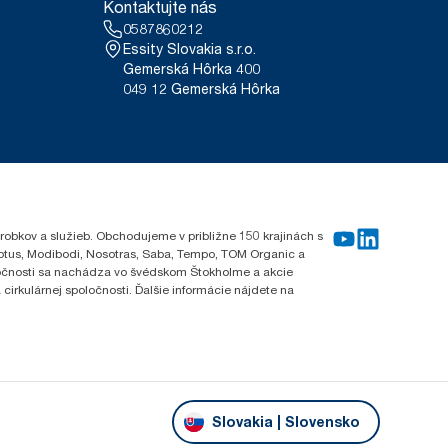
Kontaktujte nás
0587860212
Essity Slovakia s.r.o.
Gemerská Hôrka 400
049 12 Gemerská Hôrka
robkov a služieb. Obchodujeme v približne 150 krajinách s
Lotus, Modibodi, Nosotras, Saba, Tempo, TOM Organic a
oločnosti sa nachádza vo švédskom Štokholme a akcie
cirkulárnej spoločnosti. Ďalšie informácie nájdete na
Slovakia | Slovensko