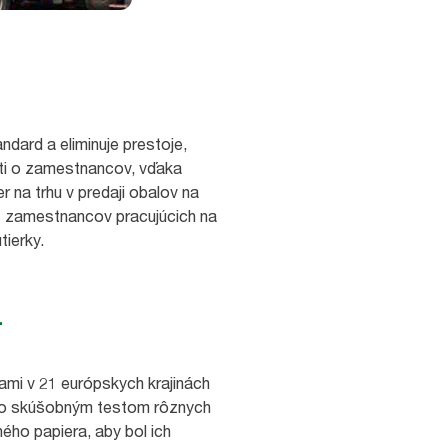
ndard a eliminuje prestoje,
sti o zamestnancov, vďaka
 na trhu v predaji obalov na
0 zamestnancov pracujúcich na
tierky.
.
ami v 21 európskych krajinách
a so skúšobným testom rôznych
ho papiera, aby bol ich