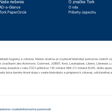
Naše riešenia
O značke Tork
AD-a-Glance
O nás
Tork PaperCircle
Príbehy úspechu
oblasti hygieny a zdravia. Našou snahou je zvyšovať blahobyt pomocou našich vý
i značkami ako Actimove, Cutimed, JOBST, Knix, Leukoplast, Libero, Libresse, 
edaj dosiahol v roku 2024 približne 146 miliárd SEK (13 miliárd EUR). Sídlo sp
 búra bariéry ktoré stoja v ceste blahobytu a prispieva k zdravej, udržateľnej a 
súborov cookie
Informačná povinnosť