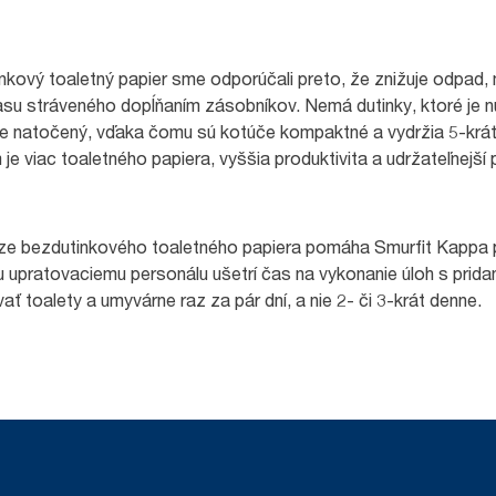
kový toaletný papier sme odporúčali preto, že znižuje odpad
su stráveného dopĺňaním zásobníkov. Nemá dutinky, ktoré je nut
evne natočený, vďaka čomu sú kotúče kompaktné a vydržia 5-krá
e viac toaletného papiera, vyššia produktivita a udržateľnejší 
 bezdutinkového toaletného papiera pomáha Smurfit Kappa plni
u upratovaciemu personálu ušetrí čas na vykonanie úloh s pri
ať toalety a umyvárne raz za pár dní, a nie 2- či 3-krát denne.