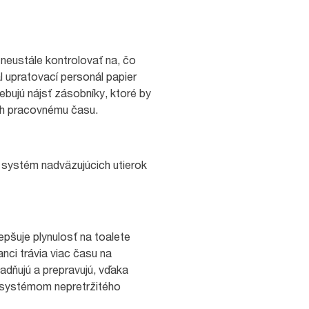
neustále kontrolovať na, čo
 upratovací personál papier
ebujú nájsť zásobníky, ktoré by
ich pracovnému času.
 systém nadväzujúcich utierok
pšuje plynulosť na toalete
nci trávia viac času na
adňujú a prepravujú, vďaka
m systémom nepretržitého