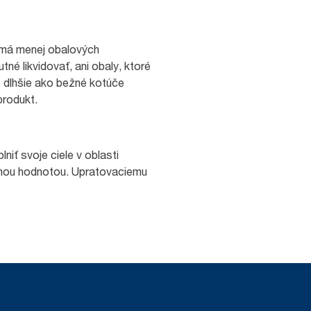
, má menej obalových
né likvidovať, ani obaly, ktoré
t dlhšie ako bežné kotúče
produkt.
ť svoje ciele v oblasti
danou hodnotou. Upratovaciemu