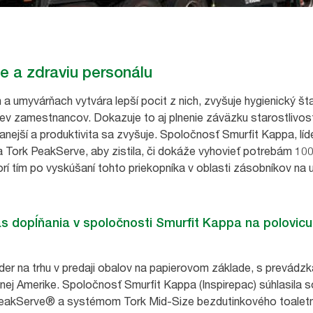
e a zdraviu personálu
a umyvárňach vytvára lepší pocit z nich, zvyšuje hygienický šta
tev zamestnancov. Dokazuje to aj plnenie záväzku starostlivo
jší a produktivita sa zvyšuje. Spoločnosť Smurfit Kappa, líder
 Tork PeakServe, aby zistila, či dokáže vyhovieť potrebám 10
vorí tím po vyskúšaní tohto priekopníka v oblasti zásobníkov na u
s dopĺňania v spoločnosti Smurfit Kappa na polovicu
der na trhu v predaji obalov na papierovom základe, s prevádzk
užnej Amerike. Spoločnosť Smurfit Kappa (Inspirepac) súhlasil
PeakServe® a systémom Tork Mid-Size bezdutinkového toaletné