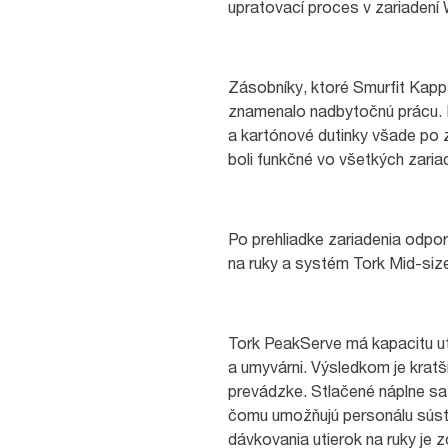
upratovací proces v zariadení 
Zásobníky, ktoré Smurfit Kappa
znamenalo nadbytočnú prácu. 
a kartónové dutinky všade po z
boli funkčné vo všetkých zari
Po prehliadke zariadenia odpo
na ruky a systém Tork Mid-siz
Tork PeakServe má kapacitu uti
a umyvárni. Výsledkom je kratš
prevádzke. Stlačené náplne sa 
čomu umožňujú personálu sústr
dávkovania utierok na ruky je z