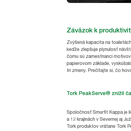
Záväzok k produktivit
Zvýšená kapacita na toaletách 
keďže zlepšuje plynulosť návš
čomu sú zamestnanci motivovane
papierovom základe, vyskúšala
tri zmeny. Prečítajte si, čo ho
Tork PeakServe® znížil ča
Spoločnosť Smurfit Kappa je lí
a 12 krajinách v Severnej aj J
Tork produktov vrátane Tork 