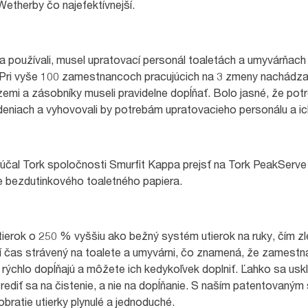
Wetherby čo najefektívnejší.
 používali, musel upratovací personál toaletách a umyvárňach 
Pri vyše 100 zamestnancoch pracujúcich na 3 zmeny nachádzal
emi a zásobníky museli pravidelne dopĺňať. Bolo jasné, že potr
adeniach a vyhovovali by potrebám upratovacieho personálu a 
rúčal Tork spoločnosti Smurfit Kappa prejsť na Tork PeakServe
e bezdutinkového toaletného papiera.
erok o 250 % vyššiu ako bežný systém utierok na ruky, čím zle
í čas strávený na toalete a umyvárni, čo znamená, že zamestna
rýchlo dopĺňajú a môžete ich kedykoľvek doplniť. Ľahko sa uskl
ediť sa na čistenie, a nie na dopĺňanie. S naším patentovaný
obratie utierky plynulé a jednoduché.