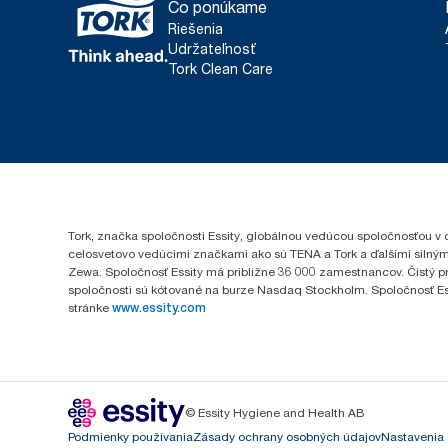
Čo ponúkame
Riešenia
Udržateľnosť
Tork Clean Care
Tork, značka spoločnosti Essity, globálnou vedúcou spoločnosťou v 
celosvetovo vedúcimi značkami ako sú TENA a Tork a ďalšími silným
Zewa. Spoločnosť Essity má približne 36 000 zamestnancov. Čistý pr
spoločnosti sú kótované na burze Nasdaq Stockholm. Spoločnosť Essity
stránke
www.essity.com
© Essity Hygiene and Health AB
Podmienky používania
Zásady ochrany osobných údajov
Nastavenia 