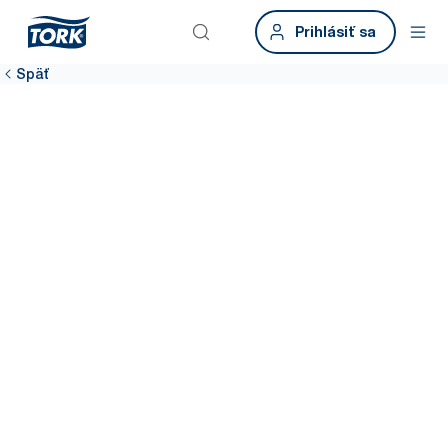
Prihlásiť sa
Späť
Zabezpečte, aby
boli priestory na
oddych čisté
74 % zamestnancov vraví, že keď sú hygienické zásobníky
prázdne, je takmer nemožné dodržiavať hygienu.* Tork poskytuje
vysokokapacitné riešenia s vydávaním po útržku, aby sa tak
predišlo rýchlemu minutiu papiera a prostredie sa udržiavalo
čisté.