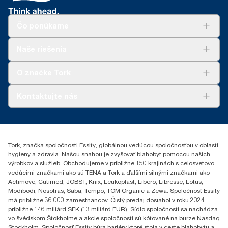
Čo ponúkame
Riešenia
Naše riešenia
Udržateľnosť
Tork Clean Care
AD-a-Glance
O značke Tork
Tork PaperCircle
O nás
Kontaktujte nás
Príbehy úspechu
0587860212
Essity Slovakia s.r.o.
Gemerská Hôrka 400
Tork, značka spoločnosti Essity, globálnou vedúcou spoločnosťou v oblasti
049 12 Gemerská Hôrka
hygieny a zdravia. Našou snahou je zvyšovať blahobyt pomocou našich
výrobkov a služieb. Obchodujeme v približne 150 krajinách s celosvetovo
vedúcimi značkami ako sú TENA a Tork a ďalšími silnými značkami ako
Actimove, Cutimed, JOBST, Knix, Leukoplast, Libero, Libresse, Lotus,
Modibodi, Nosotras, Saba, Tempo, TOM Organic a Zewa. Spoločnosť Essity
má približne 36 000 zamestnancov. Čistý predaj dosiahol v roku 2024
približne 146 miliárd SEK (13 miliárd EUR). Sídlo spoločnosti sa nachádza
vo švédskom Štokholme a akcie spoločnosti sú kótované na burze Nasdaq
Stockholm. Spoločnosť Essity búra bariéry ktoré stoja v ceste blahobytu a