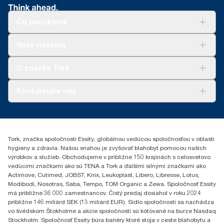
Čo ponúkame
Riešenia
Naše riešenia
Udržateľnosť
Tork Clean Care
AD-a-Glance
O značke Tork
Tork PaperCircle
O nás
Kontaktujte nás
Príbehy úspechu
0587860212
Essity Slovakia s.r.o.
Gemerská Hôrka 400
Tork, značka spoločnosti Essity, globálnou vedúcou spoločnosťou v oblasti
049 12 Gemerská Hôrka
hygieny a zdravia. Našou snahou je zvyšovať blahobyt pomocou našich
výrobkov a služieb. Obchodujeme v približne 150 krajinách s celosvetovo
vedúcimi značkami ako sú TENA a Tork a ďalšími silnými značkami ako
Actimove, Cutimed, JOBST, Knix, Leukoplast, Libero, Libresse, Lotus,
Modibodi, Nosotras, Saba, Tempo, TOM Organic a Zewa. Spoločnosť Essity
má približne 36 000 zamestnancov. Čistý predaj dosiahol v roku 2024
približne 146 miliárd SEK (13 miliárd EUR). Sídlo spoločnosti sa nachádza
vo švédskom Štokholme a akcie spoločnosti sú kótované na burze Nasdaq
Stockholm. Spoločnosť Essity búra bariéry ktoré stoja v ceste blahobytu a