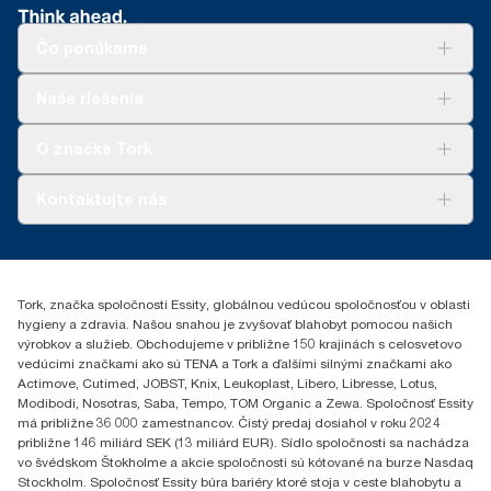
Čo ponúkame
Riešenia
Naše riešenia
Udržateľnosť
Tork Clean Care
AD-a-Glance
O značke Tork
Tork PaperCircle
O nás
Kontaktujte nás
Príbehy úspechu
0587860212
Essity Slovakia s.r.o.
Gemerská Hôrka 400
Tork, značka spoločnosti Essity, globálnou vedúcou spoločnosťou v oblasti
049 12 Gemerská Hôrka
hygieny a zdravia. Našou snahou je zvyšovať blahobyt pomocou našich
výrobkov a služieb. Obchodujeme v približne 150 krajinách s celosvetovo
vedúcimi značkami ako sú TENA a Tork a ďalšími silnými značkami ako
Actimove, Cutimed, JOBST, Knix, Leukoplast, Libero, Libresse, Lotus,
Modibodi, Nosotras, Saba, Tempo, TOM Organic a Zewa. Spoločnosť Essity
má približne 36 000 zamestnancov. Čistý predaj dosiahol v roku 2024
približne 146 miliárd SEK (13 miliárd EUR). Sídlo spoločnosti sa nachádza
vo švédskom Štokholme a akcie spoločnosti sú kótované na burze Nasdaq
Stockholm. Spoločnosť Essity búra bariéry ktoré stoja v ceste blahobytu a