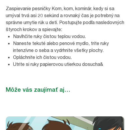
Zaspievanie pesničky Kom, kom, kominár, kedy si sa
umýval trvá asi 20 sekúnd a rovnaký čas je potrebný na
správne umytie rúk u detí. Postupujte podľa nasledovných
štyroch krokov a spievajte:
Navlhčite ruky čistou teplou vodou.
Naneste tekuté alebo penové mydlo, trite ruky
intenzívne o seba a vydrhnite všetky plochy.
Opláchnite ich čistou vodou.
Utrite si ruky papierovou utierkou dosucha&
Môže vás zaujímať aj…