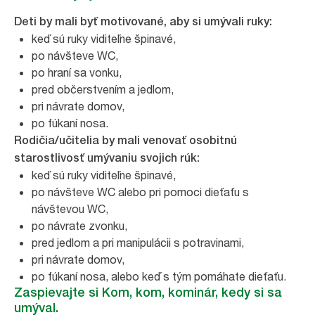
Deti by mali byť motivované, aby si umývali ruky:
keď sú ruky viditeľne špinavé,
po návšteve WC,
po hraní sa vonku,
pred občerstvením a jedlom,
pri návrate domov,
po fúkaní nosa.
Rodičia/učitelia by mali venovať osobitnú
starostlivosť umývaniu svojich rúk:
keď sú ruky viditeľne špinavé,
po návšteve WC alebo pri pomoci dieťaťu s
návštevou WC,
po návrate zvonku,
pred jedlom a pri manipulácii s potravinami,
pri návrate domov,
po fúkaní nosa, alebo keď s tým pomáhate dieťaťu.
Zaspievajte si Kom, kom, kominár, kedy si sa
umýval.