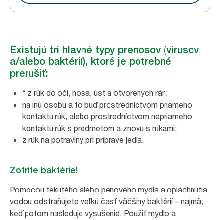
Existujú tri hlavné typy prenosov (vírusov
a/alebo baktérií), ktoré je potrebné
prerušiť:
* z rúk do očí, nosa, úst a otvorených rán;
na inú osobu a to buď prostredníctvom priameho
kontaktu rúk, alebo prostredníctvom nepriameho
kontaktu rúk s predmetom a znovu s rukami;
z rúk na potraviny pri príprave jedla.
Zotrite baktérie!
Pomocou tekutého alebo penového mydla a opláchnutia
vodou odstraňujete veľkú časť väčšiny baktérií – najmä,
keď potom nasleduje vysušenie. Použiť mydlo a