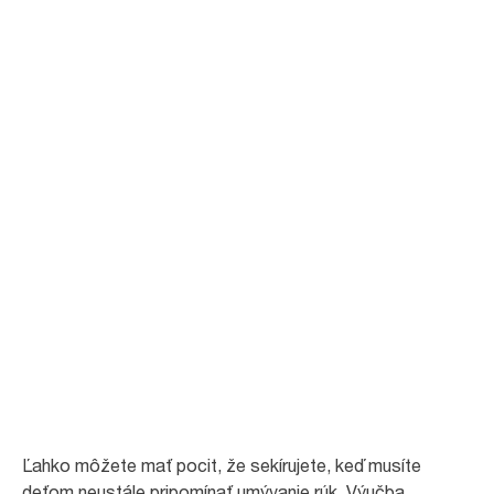
Inšpirujte ich a
motivujte
pomocou Ellinej
školy umývania
rúk
Dni strávené v škôlke sú plné aktivít a nájsť si čas na výučbu a dohľad
nad správnou hygienou rúk je náročné.
Ľahko môžete mať pocit, že sekírujete, keď musíte
deťom neustále pripomínať umývanie rúk. Výučba