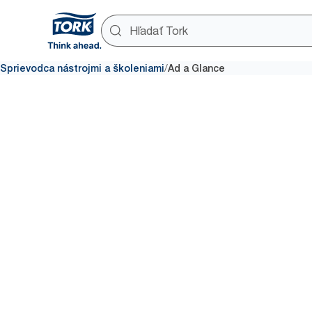
/
Sprievodca nástrojmi a školeniami
Ad a Glance
Xpress you
Naštartujt
podnikani
Tork Xpressnap znižuje spotre
marketingový nástroj, ktorý s