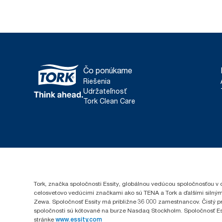
Čo ponúkame
Riešenia
Udržateľnosť
Tork Clean Care
Tork, značka spoločnosti Essity, globálnou vedúcou spoločnosťou v 
celosvetovo vedúcimi značkami ako sú TENA a Tork a ďalšími silným
Zewa. Spoločnosť Essity má približne 36 000 zamestnancov. Čistý pr
spoločnosti sú kótované na burze Nasdaq Stockholm. Spoločnosť Essity
stránke
www.essity.com