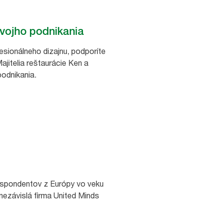
svojho podnikania
esionálneho dizajnu, podporíte
jitelia reštaurácie Ken a
podnikania.
espondentov z Európy vo veku
 nezávislá firma United Minds