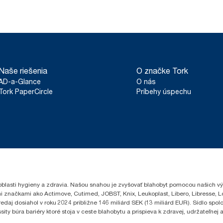
Naše riešenia
O značke Tork
AD-a-Glance
O nás
Tork PaperCircle
Príbehy úspechu
oblasti hygieny a zdravia. Našou snahou je zvyšovať blahobyt pomocou našich vý
i značkami ako Actimove, Cutimed, JOBST, Knix, Leukoplast, Libero, Libresse, 
edaj dosiahol v roku 2024 približne 146 miliárd SEK (13 miliárd EUR). Sídlo sp
 búra bariéry ktoré stoja v ceste blahobytu a prispieva k zdravej, udržateľnej a 