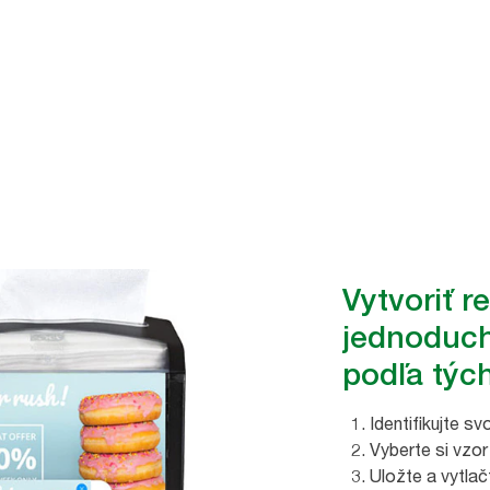
eľať svoje odkazy
 ich môžete vytlačiť
®
níkov Ad-a-Glance
.
Vytvoriť r
jednoduch
podľa tých
Identifikujte sv
Vyberte si vzor
Uložte a vytlač