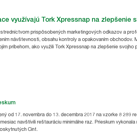
race využívajú Tork Xpressnap na zlepšenie 
 prostredníctvom prispôsobených marketingových odkazov a prof
šením návštevnosti, obsahu kontroly a opakovaním obchodov. Ma
jím príbehom, ako využili Tork Xpressnap na zlepšenie svojho 
ieskum
nený od 17. novembra do 13. decembra 2017 na vzorke 8 289 r
ý mesiac navštívili reštauráciu minimálne raz. Prieskum vykonala
skytnutých Cint.