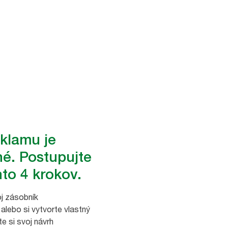
eklamu je
é. Postupujte
to 4 krokov.
oj zásobník
 alebo si vytvorte vlastný
te si svoj návrh