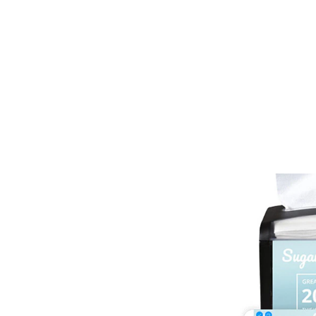
prispôsobiť a vytvoriť si a zdi
v sociálnych médiách, alebo si
a umiestniť v paneloch zásob