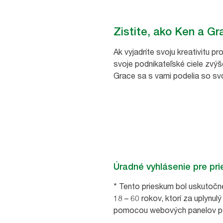
Zistite, ako Ken a G
Ak vyjadríte svoju kreativitu
svoje podnikateľské ciele zvý
Grace sa s vami podelia so svo
Úradné vyhlásenie pre pr
* Tento prieskum bol uskutoč
18 – 60 rokov, ktorí za uplynul
pomocou webových panelov po