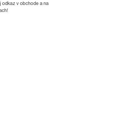
j odkaz v obchode a na
ach!