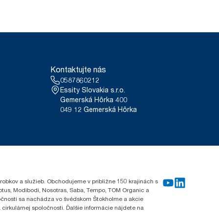
Kontaktujte nás
0587860212
Essity Slovakia s.r.o.
Gemerská Hôrka 400
049 12 Gemerská Hôrka
robkov a služieb. Obchodujeme v približne 150 krajinách s
Lotus, Modibodi, Nosotras, Saba, Tempo, TOM Organic a
oločnosti sa nachádza vo švédskom Štokholme a akcie
cirkulárnej spoločnosti. Ďalšie informácie nájdete na