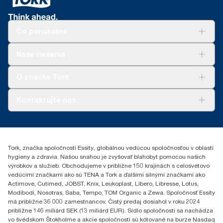
Čo ponúkame
Riešenia
Naše riešenia
Udržateľnosť
Tork Clean Care
AD-a-Glance
O značke Tork
Tork PaperCircle
O nás
Kontaktujte nás
Príbehy úspechu
0587860212
Essity Slovakia s.r.o.
Gemerská Hôrka 400
Tork, značka spoločnosti Essity, globálnou vedúcou spoločnosťou v oblasti
049 12 Gemerská Hôrka
hygieny a zdravia. Našou snahou je zvyšovať blahobyt pomocou našich
výrobkov a služieb. Obchodujeme v približne 150 krajinách s celosvetovo
vedúcimi značkami ako sú TENA a Tork a ďalšími silnými značkami ako
Actimove, Cutimed, JOBST, Knix, Leukoplast, Libero, Libresse, Lotus,
Modibodi, Nosotras, Saba, Tempo, TOM Organic a Zewa. Spoločnosť Essity
má približne 36 000 zamestnancov. Čistý predaj dosiahol v roku 2024
približne 146 miliárd SEK (13 miliárd EUR). Sídlo spoločnosti sa nachádza
vo švédskom Štokholme a akcie spoločnosti sú kótované na burze Nasdaq