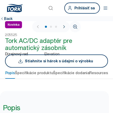
Prihlásiť sa
Back
Novinka
1 / 3
205525
Tork AC/DC adaptér pre
automatický zásobník
Elevation
Dizajnový rad
Stiahnite si hárok s údajmi o výrobku
Popis
Špecifikácie produktu
Špecifikácie dodania
Resources
Popis