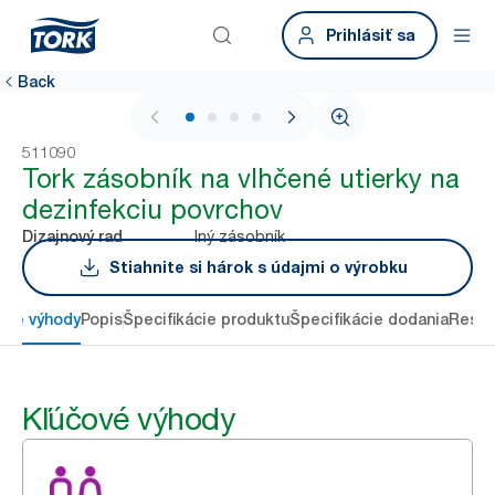
Prihlásiť sa
Back
1 / 4
511090
Tork zásobník na vlhčené utierky na
dezinfekciu povrchov
Iný zásobník
Dizajnový rad
Stiahnite si hárok s údajmi o výrobku
ové výhody
Popis
Špecifikácie produktu
Špecifikácie dodania
Resou
Kľúčové výhody