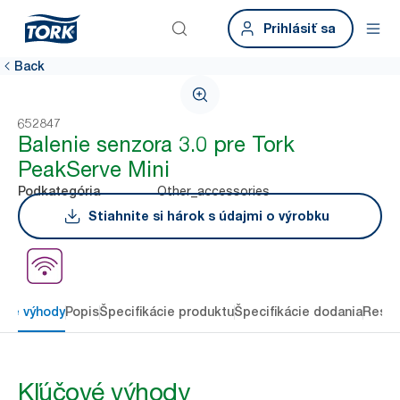
Prihlásiť sa
Back
652847
Balenie senzora 3.0 pre Tork
PeakServe Mini
Other_accessories
Podkategória
Stiahnite si hárok s údajmi o výrobku
ové výhody
Popis
Špecifikácie produktu
Špecifikácie dodania
Resou
Kľúčové výhody