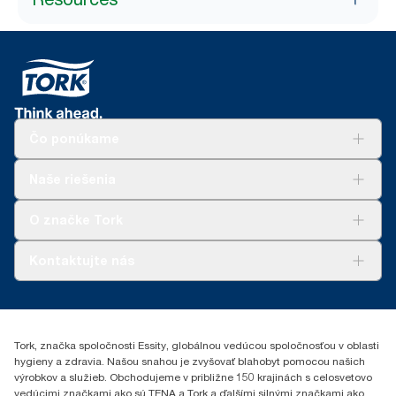
Čo ponúkame
Riešenia
Naše riešenia
Udržateľnosť
Tork Clean Care
AD-a-Glance
O značke Tork
Tork PaperCircle
O nás
Kontaktujte nás
Príbehy úspechu
0587860212
Essity Slovakia s.r.o.
Gemerská Hôrka 400
Tork, značka spoločnosti Essity, globálnou vedúcou spoločnosťou v oblasti
049 12 Gemerská Hôrka
hygieny a zdravia. Našou snahou je zvyšovať blahobyt pomocou našich
výrobkov a služieb. Obchodujeme v približne 150 krajinách s celosvetovo
vedúcimi značkami ako sú TENA a Tork a ďalšími silnými značkami ako