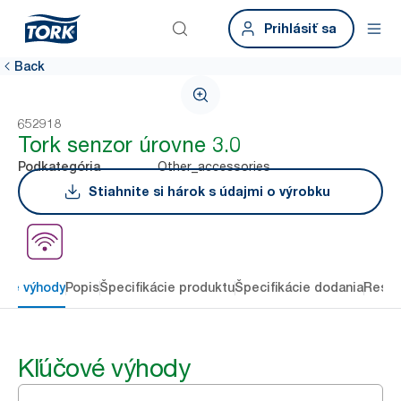
Prihlásiť sa
Back
652918
Tork senzor úrovne 3.0
Other_accessories
Podkategória
Stiahnite si hárok s údajmi o výrobku
ové výhody
Popis
Špecifikácie produktu
Špecifikácie dodania
Resou
Kľúčové výhody