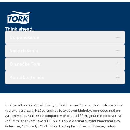
Čo ponúkame
Riešenia
Naše riešenia
Udržateľnosť
Tork Clean Care
AD-a-Glance
O značke Tork
Tork PaperCircle
O nás
Kontaktujte nás
Príbehy úspechu
0587860212
Essity Slovakia s.r.o.
Gemerská Hôrka 400
Tork, značka spoločnosti Essity, globálnou vedúcou spoločnosťou v oblasti
049 12 Gemerská Hôrka
hygieny a zdravia. Našou snahou je zvyšovať blahobyt pomocou našich
výrobkov a služieb. Obchodujeme v približne 150 krajinách s celosvetovo
vedúcimi značkami ako sú TENA a Tork a ďalšími silnými značkami ako
Actimove, Cutimed, JOBST, Knix, Leukoplast, Libero, Libresse, Lotus,