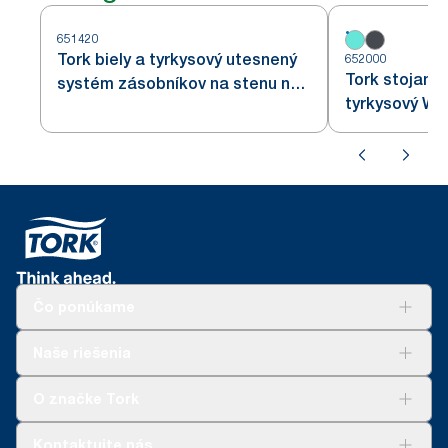
651420
Tork biely a tyrkysový utesnený
652000
Tork stojan n
systém zásobníkov na stenu na
tyrkysový W1
papierové utierky W6
Čo ponúkame
Riešenia
Naše riešenia
Udržateľnosť
Tork Clean Care
AD-a-Glance
O značke Tork
Tork PaperCircle
O nás
Kontaktujte nás