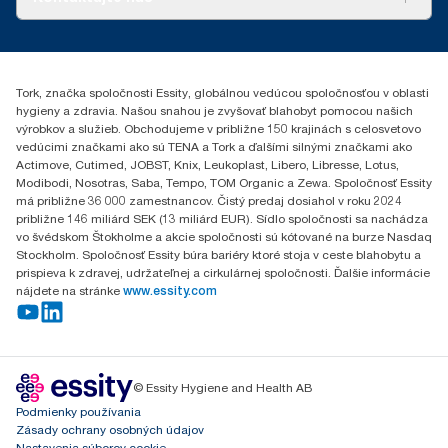
Príbehy úspechu
0587860212
Essity Slovakia s.r.o.
Gemerská Hôrka 400
Tork, značka spoločnosti Essity, globálnou vedúcou spoločnosťou v oblasti
049 12 Gemerská Hôrka
hygieny a zdravia. Našou snahou je zvyšovať blahobyt pomocou našich
výrobkov a služieb. Obchodujeme v približne 150 krajinách s celosvetovo
vedúcimi značkami ako sú TENA a Tork a ďalšími silnými značkami ako
Actimove, Cutimed, JOBST, Knix, Leukoplast, Libero, Libresse, Lotus,
Modibodi, Nosotras, Saba, Tempo, TOM Organic a Zewa. Spoločnosť Essity
má približne 36 000 zamestnancov. Čistý predaj dosiahol v roku 2024
približne 146 miliárd SEK (13 miliárd EUR). Sídlo spoločnosti sa nachádza
vo švédskom Štokholme a akcie spoločnosti sú kótované na burze Nasdaq
Stockholm. Spoločnosť Essity búra bariéry ktoré stoja v ceste blahobytu a
prispieva k zdravej, udržateľnej a cirkulárnej spoločnosti. Ďalšie informácie
nájdete na stránke
www.essity.com
© Essity Hygiene and Health AB
Podmienky používania
Zásady ochrany osobných údajov
Nastavenia súborov cookie