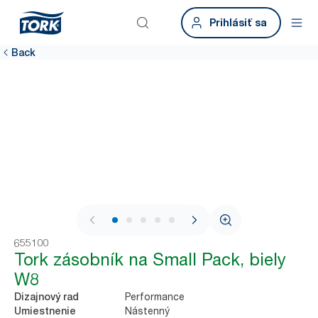
Prihlásiť sa
Back
1 / 6
655100
Tork zásobník na Small Pack, biely
W8
Performance
Dizajnový rad
Nástenný
Umiestnenie