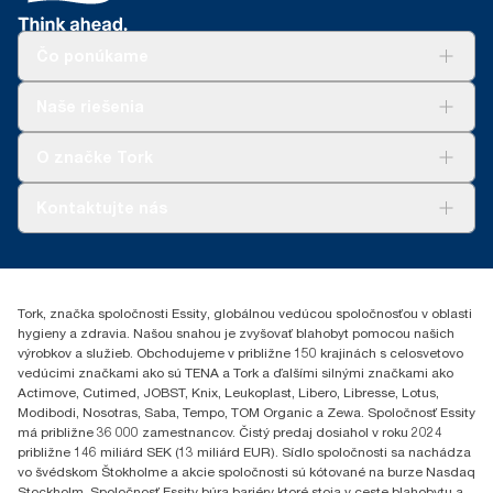
Čo ponúkame
Riešenia
Naše riešenia
Udržateľnosť
Tork Clean Care
AD-a-Glance
O značke Tork
Tork PaperCircle
O nás
Kontaktujte nás
Príbehy úspechu
0587860212
Essity Slovakia s.r.o.
Gemerská Hôrka 400
Tork, značka spoločnosti Essity, globálnou vedúcou spoločnosťou v oblasti
049 12 Gemerská Hôrka
hygieny a zdravia. Našou snahou je zvyšovať blahobyt pomocou našich
výrobkov a služieb. Obchodujeme v približne 150 krajinách s celosvetovo
vedúcimi značkami ako sú TENA a Tork a ďalšími silnými značkami ako
Actimove, Cutimed, JOBST, Knix, Leukoplast, Libero, Libresse, Lotus,
Modibodi, Nosotras, Saba, Tempo, TOM Organic a Zewa. Spoločnosť Essity
má približne 36 000 zamestnancov. Čistý predaj dosiahol v roku 2024
približne 146 miliárd SEK (13 miliárd EUR). Sídlo spoločnosti sa nachádza
vo švédskom Štokholme a akcie spoločnosti sú kótované na burze Nasdaq
Stockholm. Spoločnosť Essity búra bariéry ktoré stoja v ceste blahobytu a