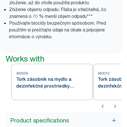
zloženie, až do chvíle použitia produktu.
Zníženie objemu odpadu: Fľaša je stlačiteľná, čo
znamená o 70 % menší objem odpadu​***
Používajte biocídy bezpečným spôsobom. Pred
použitím si prečítajte údaje na obale a pripojené
informácie o výrobku.
Works with
460009
460010
Tork zásobník na mydlo a
Tork zásobní
dezinfekčné prostriedky
dezinfekčné 
s Intuition™ senzorom,
nehrdzavejúc
nehrdzavejúca oceľ S4
Product specifications