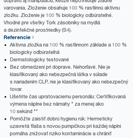
dopravu aj manipuláciu, keďže nepotrebuje žiadne
varovania. Zloženie obsahuje 100 % rastlinnú aktívnu
zložku. Zloženie je 100 % biologicky odbúrateľné.
Vhodné pre všetky Tork zásobníky na mydlá
a dezinfekčné prostriedky (S4).
Referencie
Aktívna zložka na 100 % rastlinnom základe a 100 %
biologicky odbúrateľná
Dermatologicky testované
Bez obmedzení pri doprave. Nehorľavé. Nie je
klasifikovaný ako nebezpečná látka v súlade
s nariadením CLP, nie je klasifikovaný ako nebezpečný
tovar.
Ušetrite čas upratovaciemu personálu: Certifikovaná
výmena náplne bez námahy * za menej ako
10 sekúnd **
Pomôžte zaistiť dobrú hygienu rúk: Hermeticky
uzavretá fľaša s novou pumpičkou pri každej náplni
pomáha znižovať riziko kontaminácie a chrániť