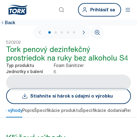
Prihlásiť sa
Back
1 / 5
520202
Tork penový dezinfekčný
prostriedok na ruky bez alkoholu S4
Foam Sanitizer
Typ produktu
6
Jednotky v balení
Stiahnite si hárok s údajmi o výrobku
ové výhody
Popis
Špecifikácie produktu
Špecifikácie dodania
Resou