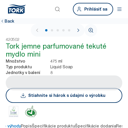
Prihlásiť sa
Back
1 / 5
420502
Tork jemne parfumované tekuté
mydlo mini
475 ml
Množstvo
Liquid Soap
Typ produktu
8
Jednotky v balení
Stiahnite si hárok s údajmi o výrobku
ové výhody
Popis
Špecifikácie produktu
Špecifikácie dodania
Resou