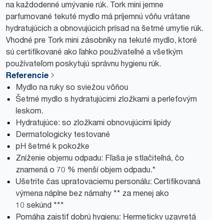
na každodenné umývanie rúk. Tork mini jemne
parfumované tekuté mydlo má príjemnú vôňu vrátane
hydratujúcich a obnovujúcich prísad na šetrné umytie rúk.
Vhodné pre Tork mini zásobníky na tekuté mydlo, ktoré
sú certifikované ako ľahko používateľné a všetkým
používateľom poskytujú správnu hygienu rúk.
Referencie
Mydlo na ruky so sviežou vôňou
Šetrné mydlo s hydratujúcimi zložkami a perleťovým
leskom.
Hydratujúce: so zložkami obnovujúcimi lipidy
Dermatologicky testované
pH šetrné k pokožke
Zníženie objemu odpadu: Fľaša je stlačiteľná, čo
znamená o 70 % menší objem odpadu.*
Ušetrite čas upratovaciemu personálu: Certifikovaná
výmena náplne bez námahy ** za menej ako
10 sekúnd ***
Pomáha zaistiť dobrú hygienu: Hermeticky uzavretá