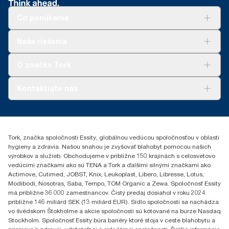
Čo ponúkame
Riešenia
Naše riešenia
Udržateľnosť
Tork Clean Care
AD-a-Glance
O značke Tork
Tork PaperCircle
O nás
Kontaktujte nás
Príbehy úspechu
0587860212
Essity Slovakia s.r.o.
Gemerská Hôrka 400
Tork, značka spoločnosti Essity, globálnou vedúcou spoločnosťou v oblasti
049 12 Gemerská Hôrka
hygieny a zdravia. Našou snahou je zvyšovať blahobyt pomocou našich
výrobkov a služieb. Obchodujeme v približne 150 krajinách s celosvetovo
vedúcimi značkami ako sú TENA a Tork a ďalšími silnými značkami ako
Actimove, Cutimed, JOBST, Knix, Leukoplast, Libero, Libresse, Lotus,
Modibodi, Nosotras, Saba, Tempo, TOM Organic a Zewa. Spoločnosť Essity
má približne 36 000 zamestnancov. Čistý predaj dosiahol v roku 2024
približne 146 miliárd SEK (13 miliárd EUR). Sídlo spoločnosti sa nachádza
vo švédskom Štokholme a akcie spoločnosti sú kótované na burze Nasdaq
Stockholm. Spoločnosť Essity búra bariéry ktoré stoja v ceste blahobytu a