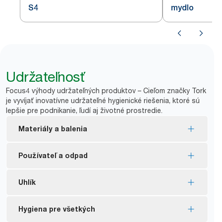
S4
mydlo
Udržateľnosť
Focus4 výhody udržateľných produktov – Cieľom značky Tork
je vyvíjať inovatívne udržateľné hygienické riešenia, ktoré sú
lepšie pre podnikanie, ľudí aj životné prostredie.
Materiály a balenia
Tork penové a tekuté mydlo je vyrobené z najmenej
Používateľ a odpad
*
94 % zo zložiek prírodného pôvodu.
Náplne s certifikátom EU Ecolabel – menší vplyv na
Tork manuálne zásobníky sú navrhnuté tak, aby
Uhlík
životné prostredie v rámci celého životného cyklu
*
poskytli viac ako milión umytí rúk.
produktu.
Zloženie mydiel má malý vplyv na vodné organizmy
Dostupné uhlíkovo neutrálne certifikované
Hygiena pre všetkých
Vyrobené z minimálne 94 % zo zložiek prírodného
**
a je biologicky odbúrateľné.
zásobníky – vyrobené pomocou certifikovanej