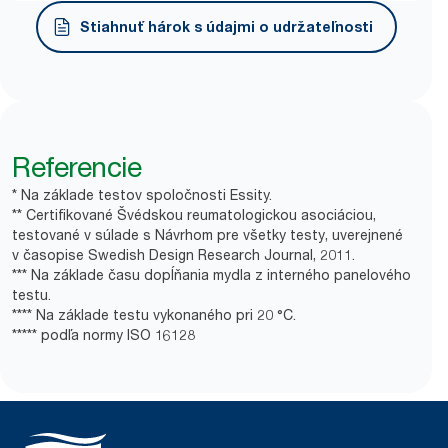
pôvodu.
obnoviteľnej elektriny a kompenzované klimatickými
Fľaša je stlačiteľná, čo znamená o 70 % menší
*
Zásobníky sú certifikované ako ľahko použiteľné.
Stiahnuť hárok s údajmi o udržateľnosti
*
projektmi.
***
objem odpadu.
*
Podľa normy ISO 16128. Kalkulácia zahŕňa vodu. Podrobné
Dermatologicky testované zloženie, hydratačné
Tork mydlá sú overené ako účinné v studenej vode,
údaje si pozrite pri konkrétnej náplni.
a jemné k pokožke s pH šetrným k pokožke.
**
čo pomáha šetriť energiu.
*
Na základe testov odolnosti.
Tork tekuté mydlo pre citlivú pokožku je vytvorené
**
Zloženie je certifikované ekologickou značkou EU Ecolabel
Náplne sú vyrábané s použitím certifikovanej
špeciálne pre potreby osôb s alergiami a je
ako zloženie s malým vplyvom na vodné organizmy po použití
***
obnoviteľnej energie.
certifikované spoločnosťou ECARF.
a biologicky rozložiteľné.
Referencie
Tork kozmetické tekuté mydlo má priemernú
***
Na základe testov spoločnosti Essity.
Hermeticky uzavretá fľaša s novou pumpičkou pri
uhlíkovú stopu počas celej životnosti 3,68 g CO2e
* Na základe testov spoločnosti Essity.
každej náplni pomáha znižovať riziko kontaminácie.
na jedno použitie, pričom časť pred dodaním
** Certifikované Švédskou reumatologickou asociáciou,
zákazníkovi predstavuje 0,93 g CO2e na jedno
Systém mydiel a dezinfekčných prostriedkov je
testované v súlade s Návrhom pre všetky testy, uverejnené
****
použitie.*
**
certifikovaný ako ľahký na používanie.
v časopise Swedish Design Research Journal, 2011.
*** Na základe času dopĺňania mydla z interného panelového
*
Platné pre zásobníky predané alebo prenajímané v Európe
testu.
*
Certifikát Švédskej reumatologickej asociácie (SRA).
(okrem Francúzska) od mája 2023. Produkt certifikovaný
**** Na základe testu vykonaného pri 20 °C.
**
ClimatePartner: www.climate-id.com/en-gb/9VIUDN.
Certifikát Švédskej reumatologickej asociácie (SRA).
***** podľa normy ISO 16128
**
Na základe testu vykonaného pri 20 °C.
***
Nakúpená obnoviteľná elektrina certifikovaná podľa EECS
s garanciou pôvodu.
****
* Predstavuje európsky sortiment náplní Tork kozmetického