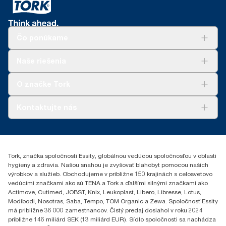
tekutého mydla na jedno použitie zo strany používateľa. Na
základe kontroly hodnoty životného cyklu (LCA) zahŕňajúcej
všetky kategórie kvality náplní spolu s údajmi o spotrebe (dávka
mydla 1,5 g a dávka vody 495 g). Nakoľko sú tieto údaje
Čo ponúkame
priemerom systému, nie sú určené na vykazovanie uhlíkovej
stopy pre konkrétne výrobky a spotrebu.
Riešenia
Naše riešenia
Udržateľnosť
Tork Clean Care
AD-a-Glance
O značke Tork
Tork PaperCircle
O nás
Kontaktujte nás
Príbehy úspechu
0587860212
Essity Slovakia s.r.o.
Gemerská Hôrka 400
Tork, značka spoločnosti Essity, globálnou vedúcou spoločnosťou v oblasti
049 12 Gemerská Hôrka
hygieny a zdravia. Našou snahou je zvyšovať blahobyt pomocou našich
výrobkov a služieb. Obchodujeme v približne 150 krajinách s celosvetovo
vedúcimi značkami ako sú TENA a Tork a ďalšími silnými značkami ako
Actimove, Cutimed, JOBST, Knix, Leukoplast, Libero, Libresse, Lotus,
Modibodi, Nosotras, Saba, Tempo, TOM Organic a Zewa. Spoločnosť Essity
má približne 36 000 zamestnancov. Čistý predaj dosiahol v roku 2024
približne 146 miliárd SEK (13 miliárd EUR). Sídlo spoločnosti sa nachádza