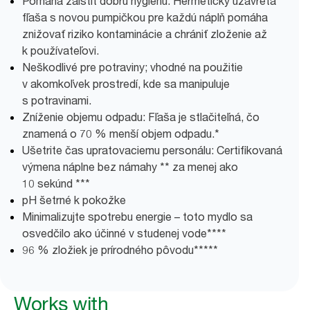
Pomáha zaistiť dobrú hygienu: Hermeticky uzavretá
fľaša s novou pumpičkou pre každú náplň pomáha
znižovať riziko kontaminácie a chrániť zloženie až
k používateľovi.
Neškodlivé pre potraviny; vhodné na použitie
v akomkoľvek prostredí, kde sa manipuluje
s potravinami.
Zníženie objemu odpadu: Fľaša je stlačiteľná, čo
znamená o 70 % menší objem odpadu.*
Ušetrite čas upratovaciemu personálu: Certifikovaná
výmena náplne bez námahy ** za menej ako
10 sekúnd ***
pH šetrné k pokožke
Minimalizujte spotrebu energie – toto mydlo sa
osvedčilo ako účinné v studenej vode****
96 % zložiek je prírodného pôvodu*****
Works with