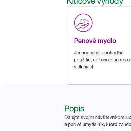
Kľúčové výhody
Penové mydlo
Jednoduché a pohodlné
použitie, dokonale sa rozot
v dlaniach.
Popis
Darujte svojim návštevníkom lux
a penivé umytie rúk, ktoré zanec