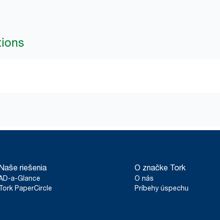
tions
Naše riešenia
O značke Tork
AD-a-Glance
O nás
Tork PaperCircle
Príbehy úspechu