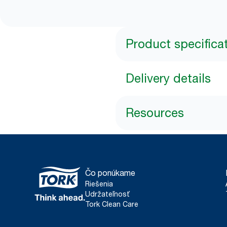
Product specifica
Delivery details
Resources
Čo ponúkame
Riešenia
Udržateľnosť
Tork Clean Care