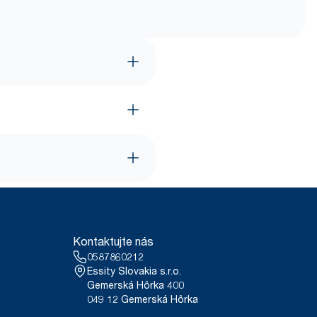
Kontaktujte nás
0587860212
Essity Slovakia s.r.o.
Gemerská Hôrka 400
049 12 Gemerská Hôrka