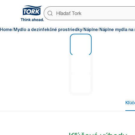
/
/
/
Home
Mydlo a dezinfekčné prostriedky
Náplne
Náplne mydla na 
1 of 3
Kľúč