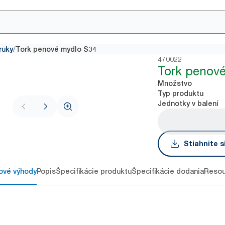
/
ruky
Tork penové mydlo S34
470022
Tork penov
Množstvo
Typ produktu
Jednotky v balení
Stiahnite s
ové výhody
Popis
Špecifikácie produktu
Špecifikácie dodania
Resou