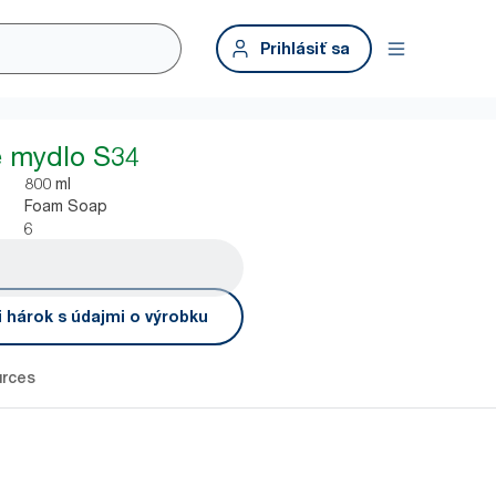
Prihlásiť sa
é mydlo S34
800 ml
Foam Soap
6
i hárok s údajmi o výrobku
rces