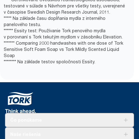
***
Porovnanie 2 000 umytí rúk s jednou dávkou Tork penového
testované v súlade s Návrhom pre všetky testy, uverejnené
mydla pre citlivú pokožku a Tork jemne parfumovaného tekutého
*
Platné pre zásobníky predané alebo prenajímané v Európe
v časopise Swedish Design Research Journal, 2011.
mydla.
(okrem Francúzska) od mája 2023. Produkt certifikovaný
***** Na základe času dopĺňania mydla z interného
ClimatePartner: www.climate-id.com/en-gb/9VIUDN.
****
Zloženie je certifikované ekologickou značkou EU Ecolabel
panelového testu.
ako zloženie s malým vplyvom na vodné organizmy po použití
****** Essity test: Používanie Tork penového mydla
**
Na základe testu vykonaného pri 20 °C.
a biologicky rozložiteľné.
v porovnaní s Tork tekutým mydlom v zásobníku Elevation.
***
Nakúpená obnoviteľná elektrina certifikovaná podľa EECS
******* Comparing 2000 handwashes with one dose of Tork
*****
Na základe testov spoločnosti Essity.
s garanciou pôvodu.
Sensitive Soft Foam Soap vs Tork Mildly Scented Liquid
****
Soap
* Predstavuje ponuku náplní kozmetického penového mydla
pre Európu pri jednotlivej spotrebe používateľa okrem Tork
******** Na základe testov spoločnosti Essity.
číreho penového mydla. Na základe kontroly hodnoty životného
cyklu (LCA) zahŕňajúcej všetky kategórie kvality náplní spolu
s údajmi o spotrebe (dávka mydla 0,6 g a dávka vody 409 g).
Nakoľko sú tieto údaje priemerom systému, nie sú určené na
vykazovanie uhlíkovej stopy pre konkrétne výrobky a spotrebu.
Čo ponúkame
Riešenia
Naše riešenia
Udržateľnosť