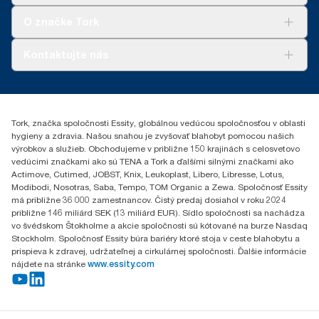
Tork Clean Care
AD-a-Glance
O značke Tork
Tork PaperCircle
O nás
Kontaktujte nás
Príbehy úspechu
0587860212
Essity Slovakia s.r.o.
Gemerská Hôrka 400
Tork, značka spoločnosti Essity, globálnou vedúcou spoločnosťou v oblasti
049 12 Gemerská Hôrka
hygieny a zdravia. Našou snahou je zvyšovať blahobyt pomocou našich
výrobkov a služieb. Obchodujeme v približne 150 krajinách s celosvetovo
vedúcimi značkami ako sú TENA a Tork a ďalšími silnými značkami ako
Actimove, Cutimed, JOBST, Knix, Leukoplast, Libero, Libresse, Lotus,
Modibodi, Nosotras, Saba, Tempo, TOM Organic a Zewa. Spoločnosť Essity
má približne 36 000 zamestnancov. Čistý predaj dosiahol v roku 2024
približne 146 miliárd SEK (13 miliárd EUR). Sídlo spoločnosti sa nachádza
vo švédskom Štokholme a akcie spoločnosti sú kótované na burze Nasdaq
Stockholm. Spoločnosť Essity búra bariéry ktoré stoja v ceste blahobytu a
prispieva k zdravej, udržateľnej a cirkulárnej spoločnosti. Ďalšie informácie
nájdete na stránke
www.essity.com