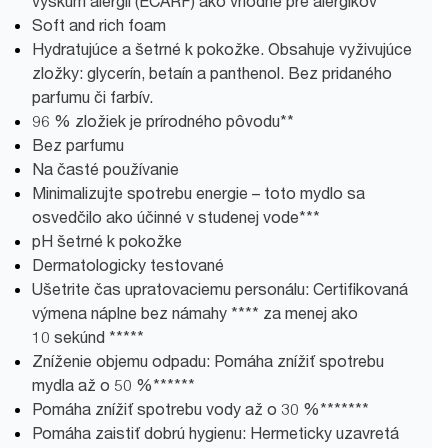
výskum alergií (ECARF) ako vhodné pre alergikov
Soft and rich foam
Hydratujúce a šetrné k pokožke. Obsahuje vyživujúce
zložky: glycerín, betaín a panthenol. Bez pridaného
parfumu či farbív.
96 % zložiek je prírodného pôvodu**
Bez parfumu
Na časté používanie
Minimalizujte spotrebu energie – toto mydlo sa
osvedčilo ako účinné v studenej vode***
pH šetrné k pokožke
Dermatologicky testované
Ušetrite čas upratovaciemu personálu: Certifikovaná
výmena náplne bez námahy **** za menej ako
10 sekúnd *****
Zníženie objemu odpadu: Pomáha znížiť spotrebu
mydla až o 50 %******
Pomáha znížiť spotrebu vody až o 30 %*******
Pomáha zaistiť dobrú hygienu: Hermeticky uzavretá