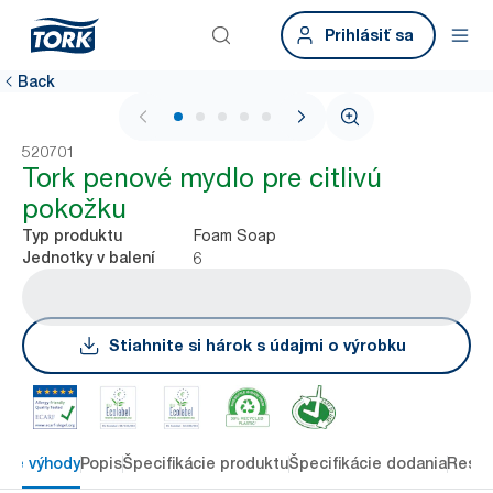
Prihlásiť sa
Back
1 / 6
520701
Tork penové mydlo pre citlivú
pokožku
Foam Soap
Typ produktu
6
Jednotky v balení
Stiahnite si hárok s údajmi o výrobku
ové výhody
Popis
Špecifikácie produktu
Špecifikácie dodania
Resou