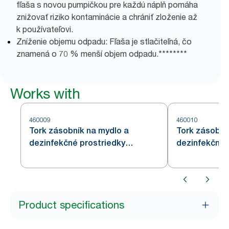
fľaša s novou pumpičkou pre každú náplň pomáha
znižovať riziko kontaminácie a chrániť zloženie až
k používateľovi.
Zníženie objemu odpadu: Fľaša je stlačiteľná, čo
znamená o 70 % menší objem odpadu.********
Works with
460009
460010
Tork zásobník na mydlo a
Tork zásobní
dezinfekčné prostriedky
dezinfekčné 
s Intuition™ senzorom,
nehrdzavejúc
nehrdzavejúca oceľ S4
Product specifications