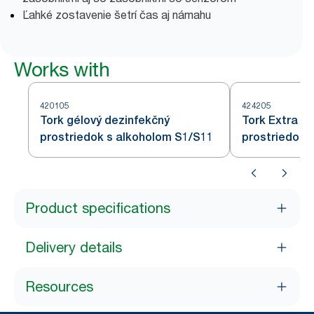
Ľahké zostavenie šetrí čas aj námahu
Works with
420105
424205
Tork gélový dezinfekčný
Tork Extra g
prostriedok s alkoholom S1/S11
prostriedok na ruky 
S4
Product specifications
Delivery details
Resources