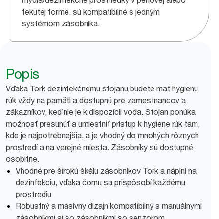
mydlá/dezinfekčné prostriedky v penovej alebo
tekutej forme, sú kompatibilné s jedným
systémom zásobníka.
Popis
Vďaka Tork dezinfekčnému stojanu budete mať hygienu
rúk vždy na pamäti a dostupnú pre zamestnancov a
zákazníkov, keď nie je k dispozícii voda. Stojan ponúka
možnosť presunúť a umiestniť prístup k hygiene rúk tam,
kde je najpotrebnejšia, a je vhodný do mnohých rôznych
prostredí a na verejné miesta. Zásobníky sú dostupné
osobitne.
Vhodné pre širokú škálu zásobníkov Tork a náplní na
dezinfekciu, vďaka čomu sa prispôsobí každému
prostrediu
Robustný a masívny dizajn kompatibilný s manuálnymi
zásobníkmi aj so zásobníkmi so senzorom