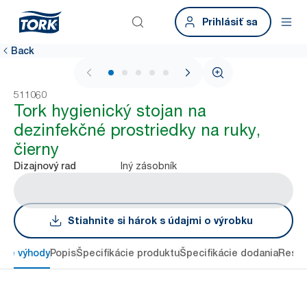
Prihlásiť sa
Back
1 / 6
511060
Tork hygienický stojan na
dezinfekčné prostriedky na ruky,
čierny
Iný zásobník
Dizajnový rad
Stiahnite si hárok s údajmi o výrobku
ové výhody
Popis
Špecifikácie produktu
Špecifikácie dodania
Resou