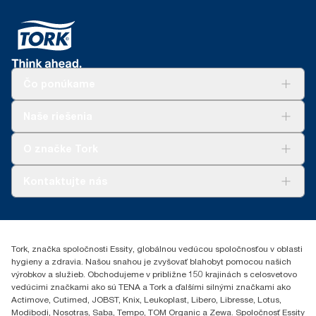
Čo ponúkame
Riešenia
Naše riešenia
Udržateľnosť
Tork Clean Care
AD-a-Glance
O značke Tork
Tork PaperCircle
O nás
Kontaktujte nás
Príbehy úspechu
0587860212
Essity Slovakia s.r.o.
Gemerská Hôrka 400
Tork, značka spoločnosti Essity, globálnou vedúcou spoločnosťou v oblasti
049 12 Gemerská Hôrka
hygieny a zdravia. Našou snahou je zvyšovať blahobyt pomocou našich
výrobkov a služieb. Obchodujeme v približne 150 krajinách s celosvetovo
vedúcimi značkami ako sú TENA a Tork a ďalšími silnými značkami ako
Actimove, Cutimed, JOBST, Knix, Leukoplast, Libero, Libresse, Lotus,
Modibodi, Nosotras, Saba, Tempo, TOM Organic a Zewa. Spoločnosť Essity