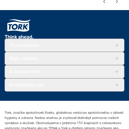
Čo ponúkame
Riešenia
Naše riešenia
Udržateľnosť
Tork Clean Care
AD-a-Glance
O značke Tork
Tork PaperCircle
O nás
Kontaktujte nás
Príbehy úspechu
0587860212
Essity Slovakia s.r.o.
Gemerská Hôrka 400
Tork, značka spoločnosti Essity, globálnou vedúcou spoločnosťou v oblasti
049 12 Gemerská Hôrka
hygieny a zdravia. Našou snahou je zvyšovať blahobyt pomocou našich
výrobkov a služieb. Obchodujeme v približne 150 krajinách s celosvetovo
vedúcimi značkami ako sú TENA a Tork a ďalšími silnými značkami ako