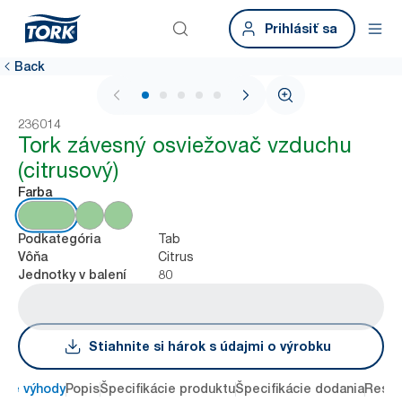
Prihlásiť sa
Back
1 / 5
236014
Tork závesný osviežovač vzduchu
(citrusový)
Farba
Tab
Podkategória
Citrus
Vôňa
80
Jednotky v balení
Stiahnite si hárok s údajmi o výrobku
ové výhody
Popis
Špecifikácie produktu
Špecifikácie dodania
Resou