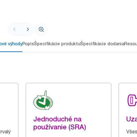
ové výhody
Popis
Špecifikácie produktu
Špecifikácie dodania
Resou
Jednoduché na
Uz
používanie (SRA)
trvalý
Všes