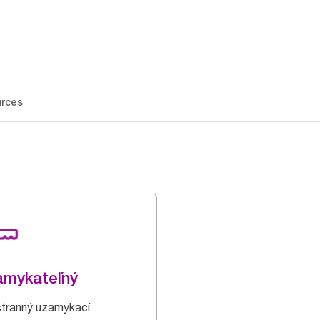
rces
amykateľný
tranný uzamykací