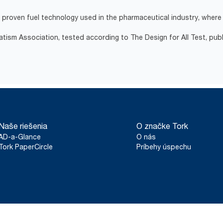
proven fuel technology used in the pharmaceutical industry, where 
atism Association, tested according to The Design for All Test, pub
Naše riešenia
O značke Tork
AD-a-Glance
O nás
Tork PaperCircle
Príbehy úspechu