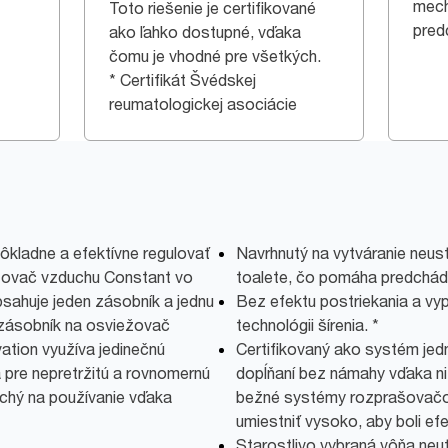
mec
Toto riešenie je certifikované
pred
ako ľahko dostupné, vďaka
čomu je vhodné pre všetkých.
* Certifikát Švédskej
reumatologickej asociácie
ôkladne a efektívne regulovať
Navrhnutý na vytváranie neust
žovač vzduchu Constant vo
toalete, čo pomáha predchád
bsahuje jeden zásobník a jednu
Bez efektu postriekania a vyp
 zásobník na osviežovač
technológii šírenia. *
ation využíva jedinečnú
Certifikovaný ako systém jedn
 pre nepretržitú a rovnomernú
dopĺňaní bez námahy vďaka n
uchý na používanie vďaka
bežné systémy rozprašovačov
umiestniť vysoko, aby boli efe
Starostlivo vybraná vôňa neut