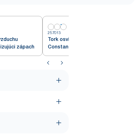
257013
vzduchu
Tork osviežovač vzduchu
izujúci zápach
Constant, mix vôní