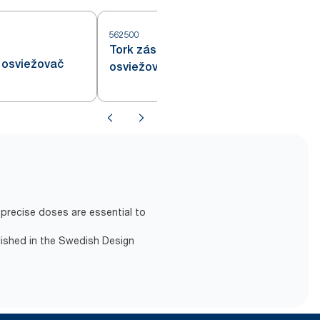
562500
Tork zásobník na závesný
ý osviežovač
osviežovač vzduchu, biely A2
precise doses are essential to
lished in the Swedish Design