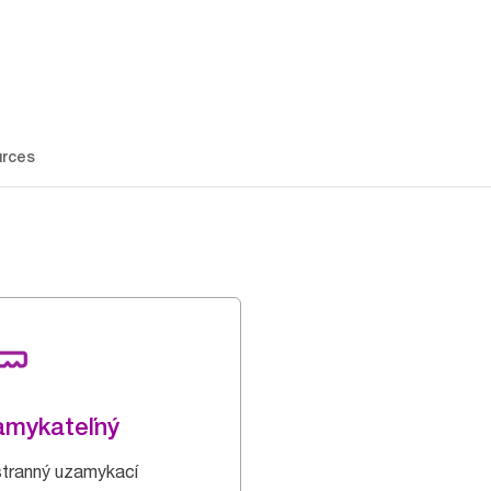
rces
amykateľný
tranný uzamykací