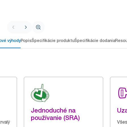
ové výhody
Popis
Špecifikácie produktu
Špecifikácie dodania
Resou
Jednoduché na
Uz
používanie (SRA)
trvalý
Všes