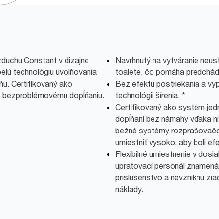
duchu Constant v dizajne
Navrhnutý na vytváranie neust
pelú technológiu uvoľňovania
toalete, čo pomáha predchád
ňu. Certifikovaný ako
Bez efektu postriekania a vyp
a bezproblémovému dopĺňaniu.
technológii šírenia. *
Certifikovaný ako systém jedn
dopĺňaní bez námahy vďaka n
bežné systémy rozprašovačov
umiestniť vysoko, aby boli efe
Flexibilné umiestnenie v dosia
upratovací personál znamená,
príslušenstvo a nevzniknú ži
náklady.