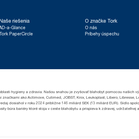
Naše riešenia
O značke Tork
AD-a-Glance
O nás
Tork PaperCircle
Príbehy úspechu
oblasti hygieny a zdravia. Našou snahou je zvyšovať blahobyt pomocou našich vý
i značkami ako Actimove, Cutimed, JOBST, Knix, Leukoplast, Libero, Libresse, 
edaj dosiahol v roku 2024 približne 146 miliárd SEK (13 miliárd EUR). Sídlo sp
 búra bariéry ktoré stoja v ceste blahobytu a prispieva k zdravej, udržateľnej a 