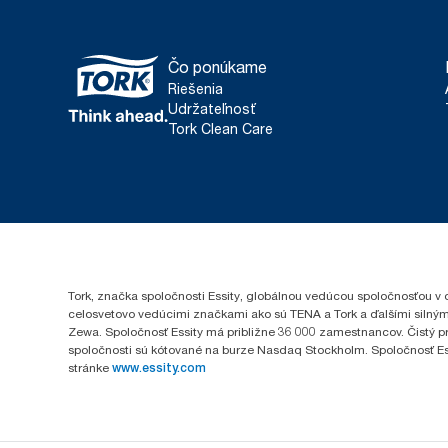
Čo ponúkame
Riešenia
Udržateľnosť
Tork Clean Care
Tork, značka spoločnosti Essity, globálnou vedúcou spoločnosťou v 
celosvetovo vedúcimi značkami ako sú TENA a Tork a ďalšími silným
Zewa. Spoločnosť Essity má približne 36 000 zamestnancov. Čistý pr
spoločnosti sú kótované na burze Nasdaq Stockholm. Spoločnosť Essity
stránke
www.essity.com