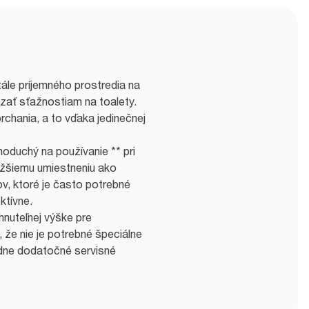
ále príjemného prostredia na
zať sťažnostiam na toalety.
rchania, a to vďaka jedinečnej
oduchý na používanie ** pri
ižšiemu umiestneniu ako
, ktoré je často potrebné
ktívne.
hnuteľnej výške pre
 že nie je potrebné špeciálne
adne dodatočné servisné