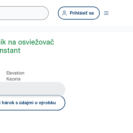
Prihlásiť sa
ík na osviežovač
nstant
Elevation
Kazeta
i hárok s údajmi o výrobku