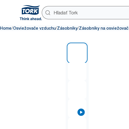
/
/
/
Home
Osviežovače vzduchu
Zásobníky
Zásobníky na osviežovač
1 of 7