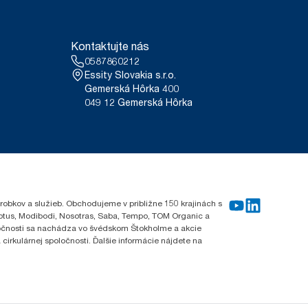
Kontaktujte nás
0587860212
Essity Slovakia s.r.o.
Gemerská Hôrka 400
049 12 Gemerská Hôrka
robkov a služieb. Obchodujeme v približne 150 krajinách s
Lotus, Modibodi, Nosotras, Saba, Tempo, TOM Organic a
oločnosti sa nachádza vo švédskom Štokholme a akcie
cirkulárnej spoločnosti. Ďalšie informácie nájdete na