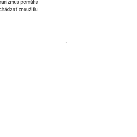
hanizmus pomáha
chádzať zneužitiu