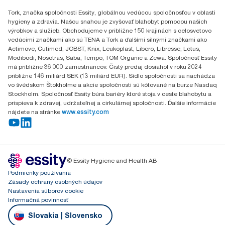
náplní Tork Xpress® Multifold (H2) pred tým, ako sme začali
Gemerská Hôrka 400
nakupovať obnoviteľnú energiu overenú certifikátom pôvodu pre
Tork, značka spoločnosti Essity, globálnou vedúcou spoločnosťou v oblasti
049 12 Gemerská Hôrka
naše prevádzky vyrábajúce papierové výrobky. Výsledné
hygieny a zdravia. Našou snahou je zvyšovať blahobyt pomocou našich
zníženie uhlíkovej stopy bolo vypočítané pri kontrole hodnotenia
výrobkov a služieb. Obchodujeme v približne 150 krajinách s celosvetovo
celého životného cyklu (LCA) treťou stranou.
vedúcimi značkami ako sú TENA a Tork a ďalšími silnými značkami ako
Actimove, Cutimed, JOBST, Knix, Leukoplast, Libero, Libresse, Lotus,
Modibodi, Nosotras, Saba, Tempo, TOM Organic a Zewa. Spoločnosť Essity
má približne 36 000 zamestnancov. Čistý predaj dosiahol v roku 2024
približne 146 miliárd SEK (13 miliárd EUR). Sídlo spoločnosti sa nachádza
vo švédskom Štokholme a akcie spoločnosti sú kótované na burze Nasdaq
Stockholm. Spoločnosť Essity búra bariéry ktoré stoja v ceste blahobytu a
prispieva k zdravej, udržateľnej a cirkulárnej spoločnosti. Ďalšie informácie
nájdete na stránke
www.essity.com
© Essity Hygiene and Health AB
Podmienky používania
Zásady ochrany osobných údajov
Nastavenia súborov cookie
Informačná povinnosť
Slovakia | Slovensko