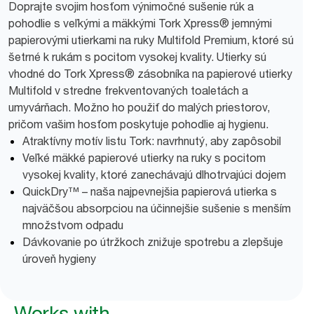
Doprajte svojim hosťom výnimočné sušenie rúk a
pohodlie s veľkými a mäkkými Tork Xpress® jemnými
papierovými utierkami na ruky Multifold Premium, ktoré sú
šetrné k rukám s pocitom vysokej kvality. Utierky sú
vhodné do Tork Xpress® zásobníka na papierové utierky
Multifold v stredne frekventovaných toaletách a
umyvárňach. Možno ho použiť do malých priestorov,
pričom vašim hosťom poskytuje pohodlie aj hygienu.
Atraktívny motív listu Tork: navrhnutý, aby zapôsobil
Veľké mäkké papierové utierky na ruky s pocitom
vysokej kvality, ktoré zanechávajú dlhotrvajúci dojem
QuickDry™ – naša najpevnejšia papierová utierka s
najväčšou absorpciou na účinnejšie sušenie s menším
množstvom odpadu
Dávkovanie po útržkoch znižuje spotrebu a zlepšuje
úroveň hygieny
Works with