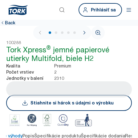
Prihlásiť sa
Back
1 / 7
100288
®
Tork Xpress
jemné papierové
utierky Multifold, biele H2
Premium
Kvalita
2
Počet vrstiev
2310
Jednotky v balení
Stiahnite si hárok s údajmi o výrobku
ové výhody
Popis
Špecifikácie produktu
Špecifikácie dodania
Resou