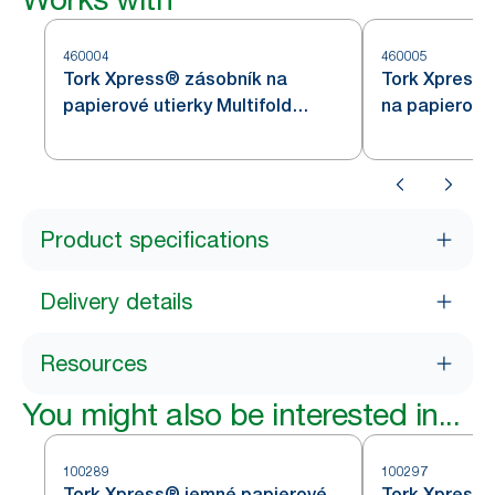
460004
460005
Tork Xpress® zásobník na
Tork Xpress®
papierové utierky Multifold
na papierové 
z nehrdzavejúcej ocele H2
z nehrdzavej
Product specifications
Delivery details
Resources
You might also be interested in...
100289
100297
Tork Xpress® jemné papierové
Tork Xpress®