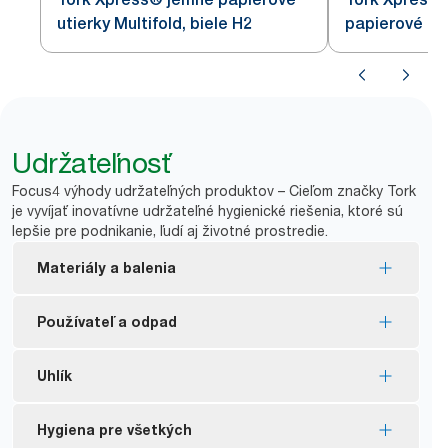
utierky Multifold, biele H2
papierové uti
H2
Udržateľnosť
Focus4 výhody udržateľných produktov – Cieľom značky Tork
je vyvíjať inovatívne udržateľné hygienické riešenia, ktoré sú
lepšie pre podnikanie, ľudí aj životné prostredie.
Materiály a balenia
Náplne s certifikátom EU Ecolabel – menší vplyv na
Používateľ a odpad
životné prostredie v rámci celého životného cyklu
produktu.
Nižšia frekvencia dopĺňania vďaka systému
Uhlík
FSC® certified refills – made from responsibly
s vydávaním po útržku pomáha mať pod kontrolou
sourced fiber.
*
spotrebu aj znižovať odpad.
Uhlíkovo neutrálne certifikované zásobníky radu
Hygiena pre všetkých
Tork natural produkty sú vyrobené zo 100 %
Tork papierové utierky môžete recyklovať na nový
Image – vyrobené pomocou certifikovanej