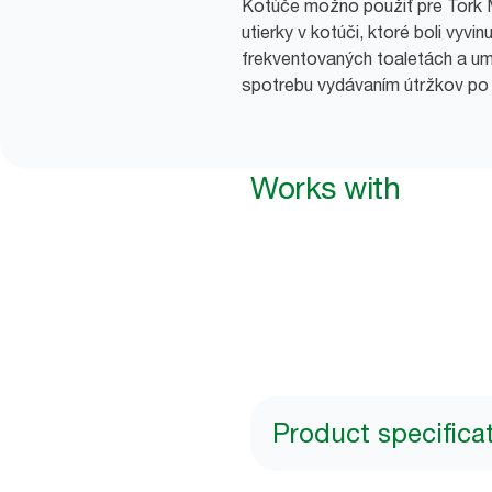
Kotúče možno použiť pre Tork 
utierky v kotúči, ktoré boli vyv
frekventovaných toaletách a umy
spotrebu vydávaním útržkov po
Works with
Product specifica