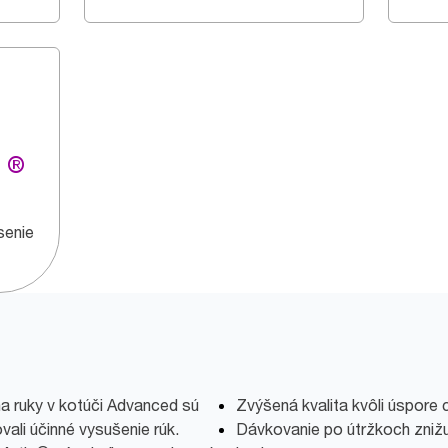
g ®
senie
na ruky v kotúči Advanced sú
Zvýšená kvalita kvôli úspore 
ali účinné vysušenie rúk.
Dávkovanie po útržkoch znižu