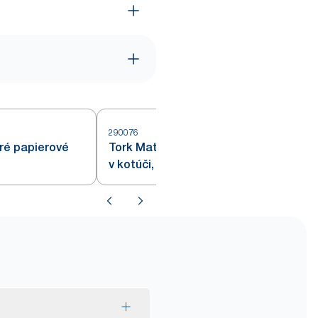
290076
2
ré papierové
Tork Matic® papierové utierky
v kotúči, zelené H1