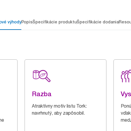
ové výhody
Popis
Špecifikácie produktu
Špecifikácie dodania
Resou
Razba
Vys
Atraktívny motív listu Tork:
Ponú
navrhnutý, aby zapôsobil.
vďak
ne
medz