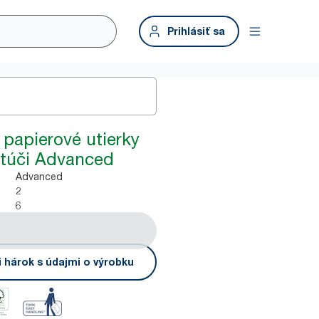
Prihlásiť sa
papierové utierky
otúči Advanced
Advanced
2
6
i hárok s údajmi o výrobku