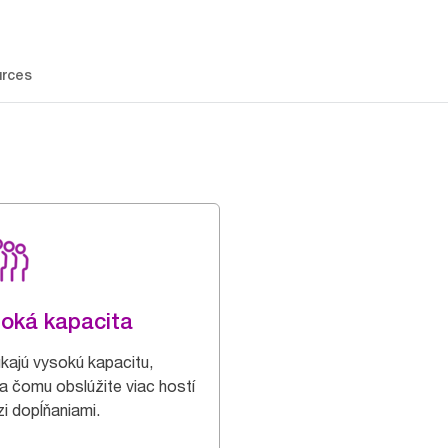
rces
oká kapacita
kajú vysokú kapacitu,
a čomu obslúžite viac hostí
i dopĺňaniami.