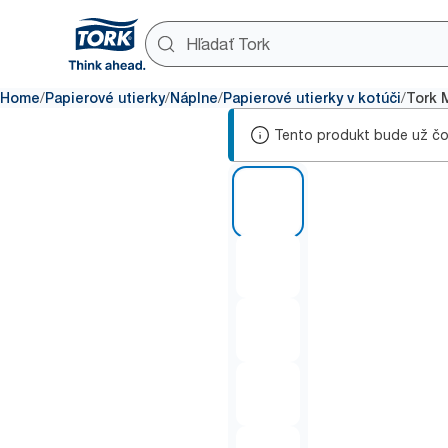
/
/
/
/
Home
Papierové utierky
Náplne
Papierové utierky v kotúči
Tork 
Tento produkt bude už čo
1 of 5