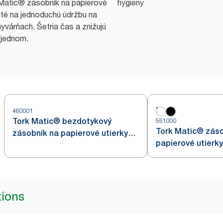
Matic® zásobník na papierové
hygieny
inuté na jednoduchú údržbu na
várňach. Šetria čas a znižujú
 jednom.
460001
Tork Matic® bezdotykový
551000
Tork Matic® záso
zásobník na papierové utierky
papierové utierky 
v kotúči s Intuition senzorom
H1
z nehrdzavejúcej ocele H1
tions