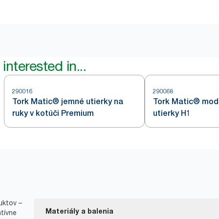
interested in...
290016
290068
Tork Matic® jemné utierky na
Tork Matic® mod
ruky v kotúči Premium
utierky H1
uktov –
Materiály a balenia
atívne