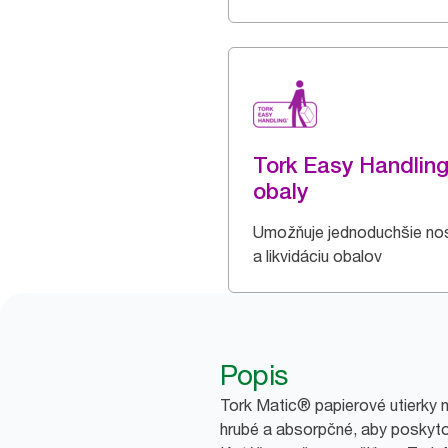
Tork Easy Handlin
obaly
Umožňuje jednoduchšie no
a likvidáciu obalov
Popis
Tork Matic® papierové utierky 
hrubé a absorpčné, aby poskytov